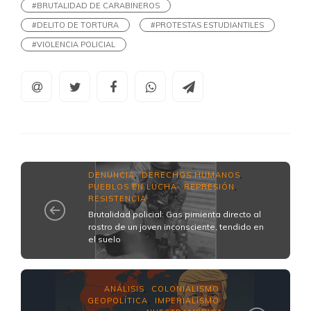
#BRUTALIDAD DE CARABINEROS
#DELITO DE TORTURA
#PROTESTAS ESTUDIANTILES
#VIOLENCIA POLICIAL
DENUNCIA
DERECHOS HUMANOS
,
,
PUEBLOS EN LUCHA
REPRESIÓN
,
,
RESISTENCIA
Brutalidad policial: Gas pimienta directo al
rostro de un joven inconsciente, tendido en
el suelo
ANÁLISIS
COLONIALISMO
,
,
GEOPOLÍTICA
IMPERIALISMO
,
,