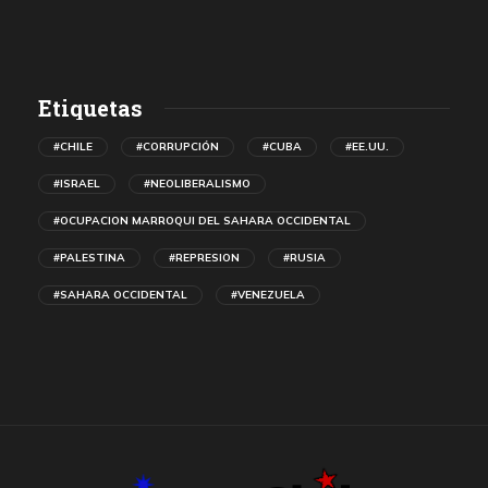
Etiquetas
#CHILE
#CORRUPCIÓN
#CUBA
#EE.UU.
#ISRAEL
#NEOLIBERALISMO
#OCUPACION MARROQUI DEL SAHARA OCCIDENTAL
#PALESTINA
#REPRESION
#RUSIA
#SAHARA OCCIDENTAL
#VENEZUELA