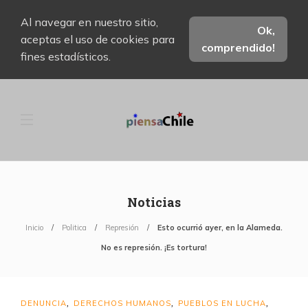
Al navegar en nuestro sitio,
Ok,
aceptas el uso de cookies para
comprendido!
fines estadísticos.
Noticias
Inicio
Politica
Represión
Esto ocurrió ayer, en la Alameda.
No es represión. ¡Es tortura!
DENUNCIA
DERECHOS HUMANOS
PUEBLOS EN LUCHA
,
,
,