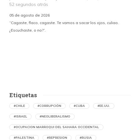
52 segundos atrás
05 de agosto de 2026
“Cagaste, flaco, cagaste. Te vamos a sacar los ojos, culiao.
¿Escuchaste, o no?”.
c
p
i
d
Etiquetas
#CHILE
#CORRUPCIÓN
#CUBA
#EE.UU.
#ISRAEL
#NEOLIBERALISMO
#OCUPACION MARROQUI DEL SAHARA OCCIDENTAL
#PALESTINA
#REPRESION
#RUSIA