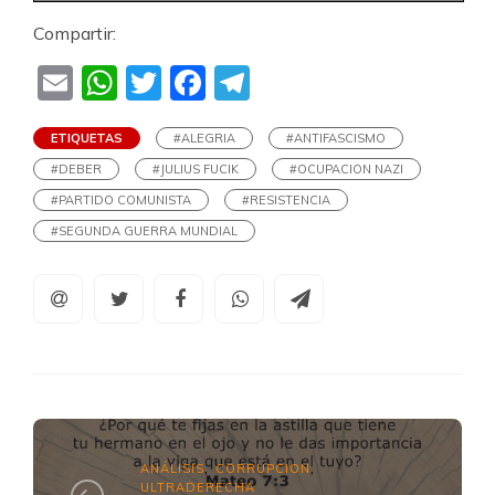
Compartir:
Email
WhatsApp
Twitter
Facebook
Telegram
ETIQUETAS
#ALEGRIA
#ANTIFASCISMO
#DEBER
#JULIUS FUCIK
#OCUPACION NAZI
#PARTIDO COMUNISTA
#RESISTENCIA
#SEGUNDA GUERRA MUNDIAL
ANÁLISIS
CORRUPCION
,
,
ULTRADERECHA