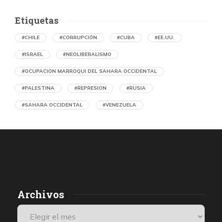
Etiquetas
#CHILE
#CORRUPCIÓN
#CUBA
#EE.UU.
#ISRAEL
#NEOLIBERALISMO
#OCUPACION MARROQUI DEL SAHARA OCCIDENTAL
#PALESTINA
#REPRESION
#RUSIA
#SAHARA OCCIDENTAL
#VENEZUELA
Ejecución de niños palestinos con un solo
tiro
por Maud Effting y Willem Feenstra (Holanda)
5 horas atrás
07 de agosto de 2026
Los médicos de Gaza observaron un patrón inquietante: niños
Archivos
con una única herida de bala en la cabeza o el pecho, un indicio
de que habían sido blanco de ataques deliberados. Así se
desprende de una investigación de De Volkskrant, que habló con