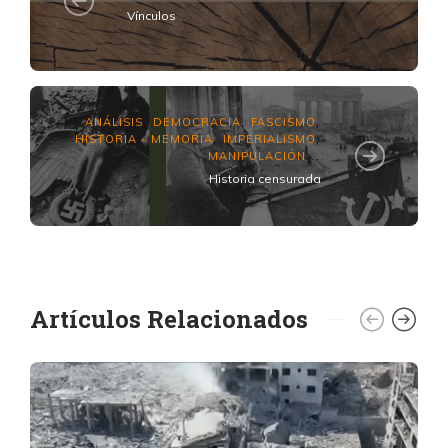
Vínculos
ANÁLISIS
DEMOCRACIA
FASCISMO
,
,
,
HISTORIA - MEMORIA
IMPERIALISMO
,
,
MANIPULACIÓN
...
Historia censurada
Artículos Relacionados