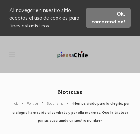
Al navegar en nuestro sitio,
Ok,
aceptas el uso de cookies para
comprendido!
fines estadísticos.
Noticias
Inicio
Politica
Socialismo
«Hemos vivido para la alegría; por
la alegría hemos ido al combate y por ella morimos. Que la tristeza
jamás vaya unida a nuestro nombre»