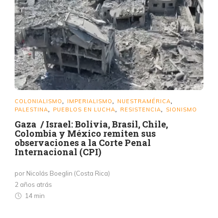
COLONIALISMO
IMPERIALISMO
NUESTRAMÉRICA
,
,
,
PALESTINA
PUEBLOS EN LUCHA
RESISTENCIA
SIONISMO
,
,
,
Gaza / Israel: Bolivia, Brasil, Chile,
Colombia y México remiten sus
observaciones a la Corte Penal
Internacional (CPI)
por Nicolás Boeglin (Costa Rica)
2 años atrás
14 min