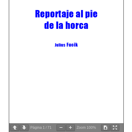
Página
1
/
71
Zoom
100%