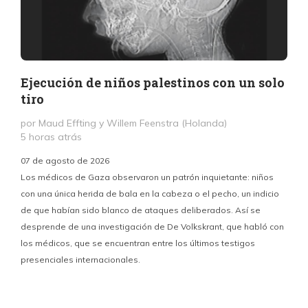
Ejecución de niños palestinos con un solo
tiro
por Maud Effting y Willem Feenstra (Holanda)
5 horas atrás
07 de agosto de 2026
Los médicos de Gaza observaron un patrón inquietante: niños
con una única herida de bala en la cabeza o el pecho, un indicio
P
de que habían sido blanco de ataques deliberados. Así se
n
desprende de una investigación de De Volkskrant, que habló con
l
los médicos, que se encuentran entre los últimos testigos
c
presenciales internacionales.
d