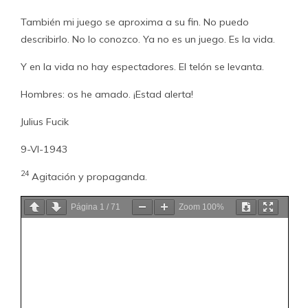
También mi juego se aproxima a su fin. No puedo
describirlo. No lo conozco. Ya no es un juego. Es la vida.
Y en la vida no hay espectadores. El telón se levanta.
Hombres: os he amado. ¡Estad alerta!
Julius Fucik
9-VI-1943
24
Agitación y propaganda.
Página
1
/
71
Zoom
100%