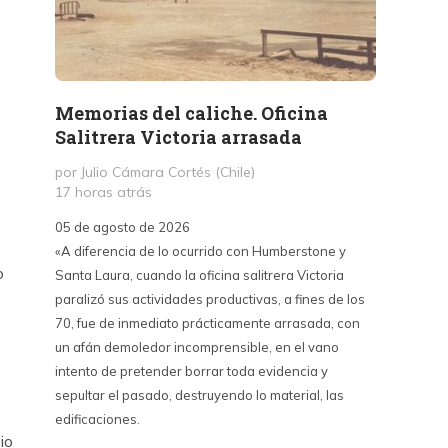
Memorias del caliche. Oficina
Presi
Salitrera Victoria arrasada
expr
exigi
por Julio Cámara Cortés (Chile)
civil
17 horas atrás
por Pr
05 de agosto de 2026
2 días 
«A diferencia de lo ocurrido con Humberstone y
o
Santa Laura, cuando la oficina salitrera Victoria
03 de a
paralizó sus actividades productivas, a fines de los
“Vine p
70, fue de inmediato prácticamente arrasada, con
con Cub
un afán demoledor incomprensible, en el vano
un lanz
intento de pretender borrar toda evidencia y
alternat
sepultar el pasado, destruyendo lo material, las
Unidos,
edificaciones.
un diál
io
iguales