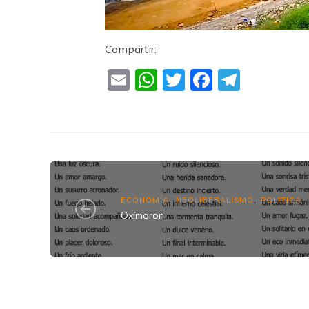
Compartir:
Email
WhatsApp
Twitter
Faceboo
Teleg
ECONOMÍA
NEOLIBERALISMO
POLITICA
,
,
Oxímoron