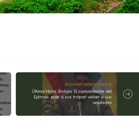
k
ram
BOLIVIA
DEMOCRACIA
,
Última Hora, Bolivia: El comandante del
Ejército, pide a sus tropas volver a sus
unidades