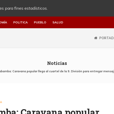
es para fines estadísticos.
OMÍA
POLITICA
PUEBLO
SALUD
PORTAD
Noticias
habamba: Caravana popular llega al cuartel de la 9. División para entregar mens
IA
amba: Caravana popular