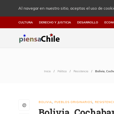
Al navegar en nuestro sitio, aceptas el uso de cooki
CULTURA
DERECHO Y JUSTICIA
DESARROLLO
ECON
Inicio
Politica
Resistencia
Bolivia, Coc
BOLIVIA
PUEBLOS ORIGINARIOS
RESISTENC
,
,
Bolivia, Cochab