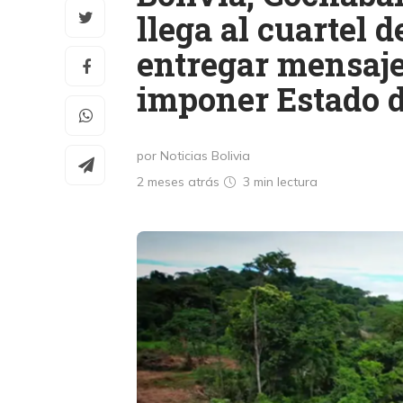
llega al cuartel d
entregar mensaje
imponer Estado d
por Noticias Bolivia
2 meses atrás
3 min
lectura