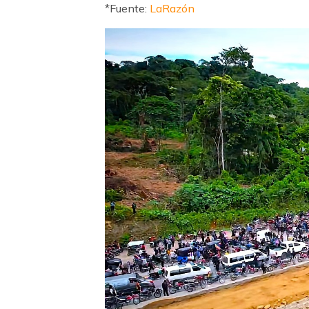
*Fuente:
LaRazón