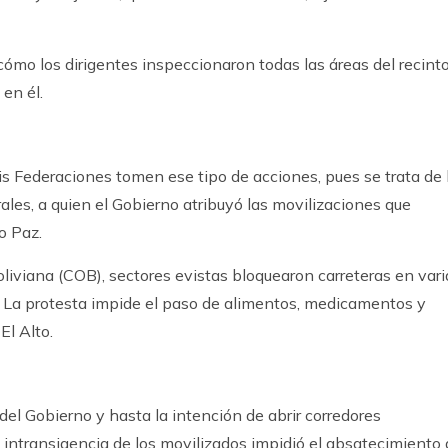
ómo los dirigentes inspeccionaron todas las áreas del recint
 en él.
eis Federaciones tomen ese tipo de acciones, pues se trata de 
les, a quien el Gobierno atribuyó las movilizaciones que
o Paz.
liviana (COB), sectores evistas bloquearon carreteras en vari
. La protesta impide el paso de alimentos, medicamentos y
El Alto.
del Gobierno y hasta la intención de abrir corredores
 intransigencia de los movilizados impidió el absatecimiento