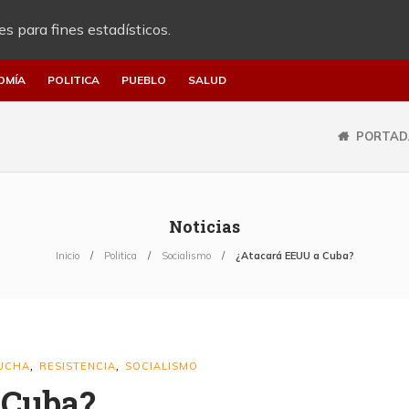
es para fines estadísticos.
OMÍA
POLITICA
PUEBLO
SALUD
PORTAD
Noticias
Inicio
Politica
Socialismo
¿Atacará EEUU a Cuba?
LUCHA
RESISTENCIA
SOCIALISMO
,
,
 Cuba?