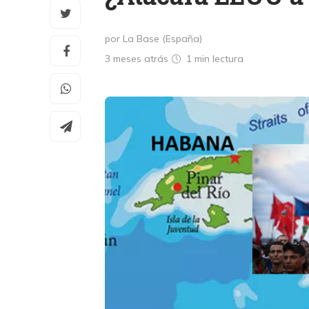
por La Base (España)
3 meses atrás
1 min
lectura