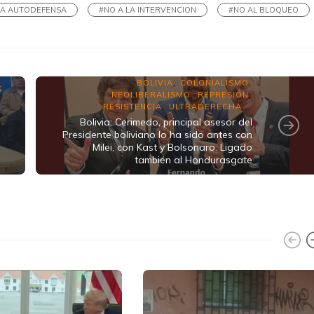
LA AUTODEFENSA
#NO A LA INTERVENCION
#NO AL BLOQUEO
BOLIVIA
COLONIALISMO
,
,
S
NEOLIBERALISMO
REPRESIÓN
,
,
RESISTENCIA
ULTRADERECHA
,
...
Bolivia: Cerimedo, principal asesor del
Presidente boliviano lo ha sido antes con
Milei, con Kast y Bolsonaro. Ligado
también al Hondurasgate