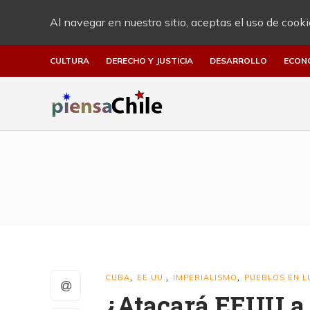
Al navegar en nuestro sitio, aceptas el uso de cooki
CULTURA
DERECHO Y JUSTICIA
DESARROLLO
ECON
CUBA
EE.UU.
IMPERIALISMO
PUEBLOS EN 
,
,
,
¿Atacará EEUU a