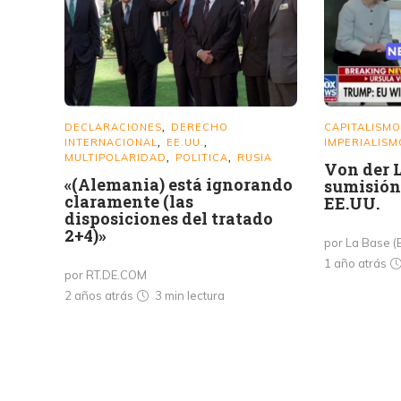
DECLARACIONES
DERECHO
CAPITALISMO
,
INTERNACIONAL
EE.UU.
IMPERIALISM
,
,
MULTIPOLARIDAD
POLITICA
RUSIA
,
,
Von der 
«(Alemania) está ignorando
sumisión 
claramente (las
EE.UU.
disposiciones del tratado
2+4)»
por La Base (
1 año atrás
por RT.DE.COM
2 años atrás
3 min
lectura