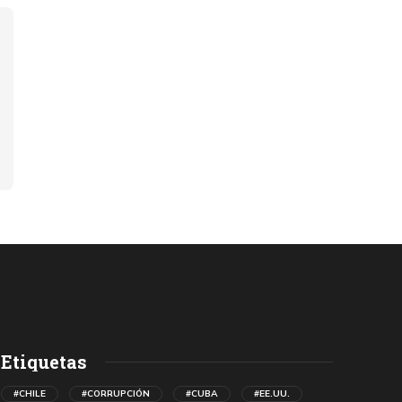
Etiquetas
#CHILE
#CORRUPCIÓN
#CUBA
#EE.UU.