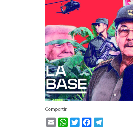
Compartir:
Email
WhatsApp
Twitter
Faceboo
Teleg