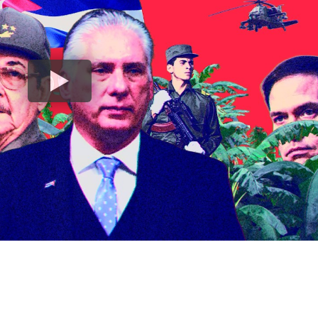
k
ram