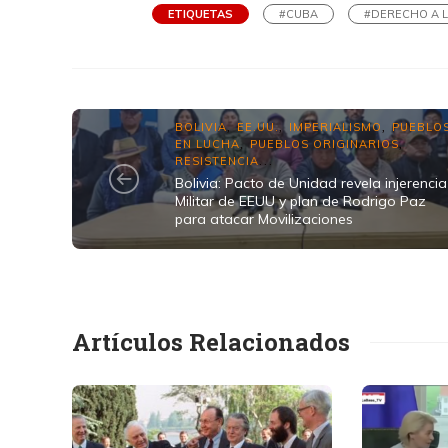
ETIQUETAS
#CUBA
#DERECHO A 
BOLIVIA
EE.UU.
IMPERIALISMO
PUEBLO
,
,
,
EN LUCHA
PUEBLOS ORIGINARIOS
,
,
RESISTENCIA
...
Bolivia: Pacto de Unidad revela injerencia
Militar de EEUU y plan de Rodrigo Paz
para atacar Movilizaciones
Artículos Relacionados