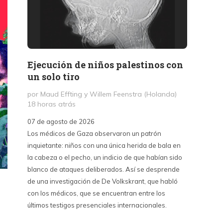
Ejecución de niños palestinos con
Peter
un solo tiro
reuni
mant
por Maud Effting y Willem Feenstra (Holanda)
18 horas atrás
por Fél
1 día a
07 de agosto de 2026
Los médicos de Gaza observaron un patrón
07 de a
inquietante: niños con una única herida de bala en
Peter T
la cabeza o el pecho, un indicio de que habían sido
confere
blanco de ataques deliberados. Así se desprende
Chile. S
de una investigación de De Volkskrant, que habló
del nue
con los médicos, que se encuentran entre los
combina 
últimos testigos presenciales internacionales.
datos, 
estraté