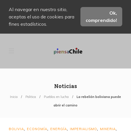
Al navegar en nuestro sitio,
Ok,
aceptas el uso de cookies para
comprendido!
fines estadísticos.
Noticias
Inicio
Politica
Pueblos en lucha
La rebelión boliviana puede
abrir el camino
BOLIVIA
ECONOMÍA
ENERGÍA
IMPERIALISMO
MINERIA
,
,
,
,
,