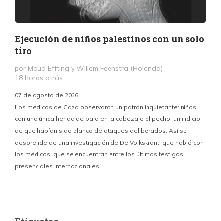
Ejecución de niños palestinos con un solo
tiro
por Maud Effting y Willem Feenstra (Holanda)
18 horas atrás
07 de agosto de 2026
Los médicos de Gaza observaron un patrón inquietante: niños
con una única herida de bala en la cabeza o el pecho, un indicio
P
de que habían sido blanco de ataques deliberados. Así se
n
desprende de una investigación de De Volkskrant, que habló con
l
los médicos, que se encuentran entre los últimos testigos
c
presenciales internacionales.
d
Etiquetas