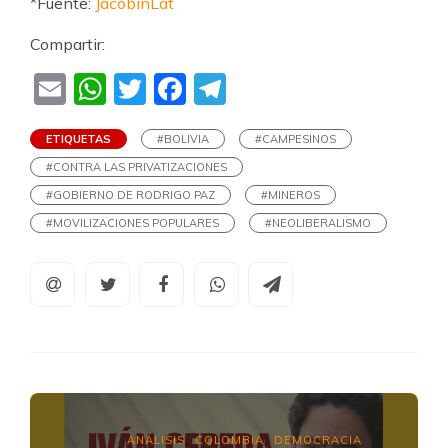
*Fuente:
JacobinLat
Compartir:
Email
WhatsApp
Twitter
Facebook
Telegram
ETIQUETAS
#BOLIVIA
#CAMPESINOS
#CONTRA LAS PRIVATIZACIONES
#GOBIERNO DE RODRIGO PAZ
#MINEROS
#MOVILIZACIONES POPULARES
#NEOLIBERALISMO
ANÁLISIS
COLOMBIA
DEMOCRACIA
,
,