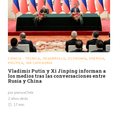
CIENCIA - TÉCNICA
DESARROLLO
ECONOMÍA
ENERGIA
,
,
,
,
POLITICA
SIN CATEGORÍA
,
Vladimir Putin y Xi Jinping informan a
los medios tras las conversaciones entre
Rusia y China
por piensaChile
2 años atrás
17 min