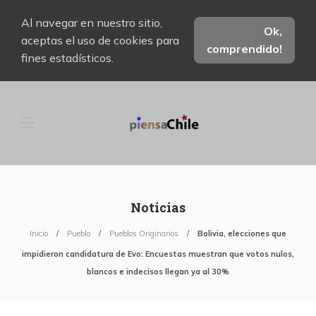
Al navegar en nuestro sitio,
Ok,
aceptas el uso de cookies para
comprendido!
fines estadísticos.
Noticias
Inicio
Pueblo
Pueblos Originarios
Bolivia, elecciones que
impidieron candidatura de Evo: Encuestas muestran que votos nulos,
blancos e indecisos llegan ya al 30%