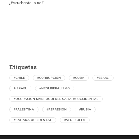
¿Escuchaste, o no?”.
c
p
i
d
Etiquetas
#CHILE
#CORRUPCIÓN
#CUBA
#EE.UU.
#ISRAEL
#NEOLIBERALISMO
#OCUPACION MARROQUI DEL SAHARA OCCIDENTAL
#PALESTINA
#REPRESION
#RUSIA
#SAHARA OCCIDENTAL
#VENEZUELA
Denuncian en Chile una operación de
propaganda marroquí contra el Frente