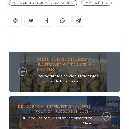
#TRAICIÓN DE LUIS ARCE CATACORA
#VOTO NULO
COLONIALISMO
DENUNCIA
,
,
NUESTRAMÉRICA
RESISTENCIA
,
,
SIONISMO
Los mochileros de Zion. El plan israelí-
sionista en la Patagonia
DEMOCRACIA
ENTREVISTAS
MUJERES
,
,
,
POLITICA
PUEBLOS EN LUCHA
,
¿Puede una comunista ser presidenta de
Chile?