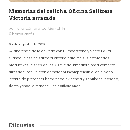
Memorias del caliche. Oficina Salitrera
Victoria arrasada
por Julio Cámara Cortés (Chile)
6 horas atrás
05 de agosto de 2026
«A diferencia de lo ocurrido con Humberstone y Santa Laura,
cuando la oficina salitrera Victoria paralizó sus actividades
productivas, a fines de los 70, fue de inmediato prácticamente
p
arrasada, con un afán demoledor incomprensible, en el vano
m
intento de pretender borrar toda evidencia y sepultar el pasado,
destruyendo lo material, las edificaciones.
u
d
Etiquetas