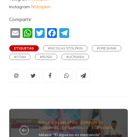
Instagram
NStolpkin
Compartir:
Email
WhatsApp
Twitter
Facebook
Telegram
ETIQUETAS
#NICOLAS STOLPKIN
#ORESHNIK
#OTAN
#RUSIA
#UCRANIA
AGUA Y ALIMENTOS
DERECHOS
,
HUMANOS
DESARROLLO
ECONOMÍA
,
,
México: "El agua no es mercancía"