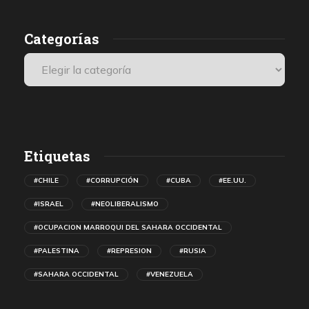
r
Categorías
n
Etiquetas
#CHILE
#CORRUPCIÓN
#CUBA
#EE.UU.
#ISRAEL
#NEOLIBERALISMO
#OCUPACION MARROQUI DEL SAHARA OCCIDENTAL
#PALESTINA
#REPRESION
#RUSIA
#SAHARA OCCIDENTAL
#VENEZUELA