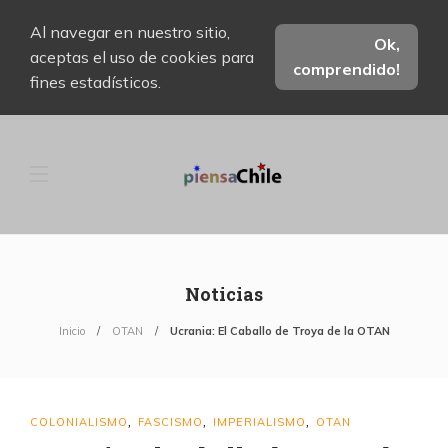
Al navegar en nuestro sitio,
Ok,
aceptas el uso de cookies para
comprendido!
fines estadísticos.
Noticias
Inicio
OTAN
Ucrania: El Caballo de Troya de la OTAN
COLONIALISMO
FASCISMO
IMPERIALISMO
OTAN
,
,
,