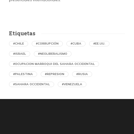
Etiquetas
#CHILE
#CORRUPCIÓN
#CUBA
#EE.UU.
#ISRAEL
#NEOLIBERALISMO
#OCUPACION MARROQUI DEL SAHARA OCCIDENTAL
#PALESTINA
#REPRESION
#RUSIA
#SAHARA OCCIDENTAL
#VENEZUELA
Ejecución de niños palestinos con un solo
tiro
por Maud Effting y Willem Feenstra (Holanda)
5 horas atrás
07 de agosto de 2026
Los médicos de Gaza observaron un patrón inquietante: niños