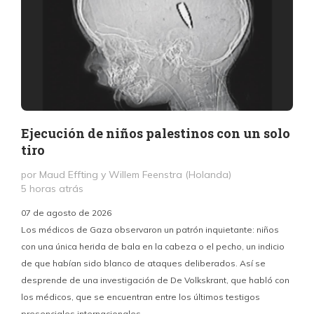
Ejecución de niños palestinos con un solo
tiro
por Maud Effting y Willem Feenstra (Holanda)
5 horas atrás
07 de agosto de 2026
Los médicos de Gaza observaron un patrón inquietante: niños
con una única herida de bala en la cabeza o el pecho, un indicio
P
de que habían sido blanco de ataques deliberados. Así se
n
desprende de una investigación de De Volkskrant, que habló con
l
los médicos, que se encuentran entre los últimos testigos
c
presenciales internacionales.
d