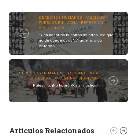
DERECHOS HUMANOS
FASCISMO
,
,
PUEBLOS EN LUCHA
REPRESIÓN
,
,
RESISTENCIA
"Y en nosotros nuestros muertos, p'a que
naide quede atrás". ¡Nadie ha sido
olvidado!
DERECHOS HUMANOS
FASCISMO
NO A
,
,
LA GUERRA
PALESTINA
SIONISMO
,
,
Palestina: ¡No habrá Paz sin justicia!
Artículos Relacionados