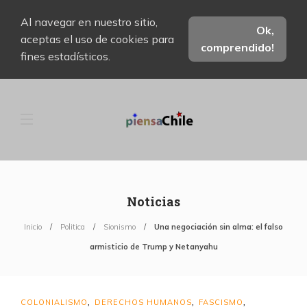
Al navegar en nuestro sitio,
Ok,
aceptas el uso de cookies para
comprendido!
fines estadísticos.
Noticias
Inicio
Politica
Sionismo
Una negociación sin alma: el falso
armisticio de Trump y Netanyahu
COLONIALISMO
DERECHOS HUMANOS
FASCISMO
,
,
,