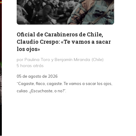
Oficial de Carabineros de Chile,
Memor
Claudio Crespo: «Te vamos a sacar
Salit
los ojos»
por Jul
1 día a
por Paulina Toro y Benjamín Miranda (Chile)
5 horas atrás
05 de a
05 de agosto de 2026
«A dife
“Cagaste, flaco, cagaste. Te vamos a sacar los ojos,
Santa La
culiao. ¿Escuchaste, o no?”.
paralizó
70, fue
un afán
intento
sepulta
edifica