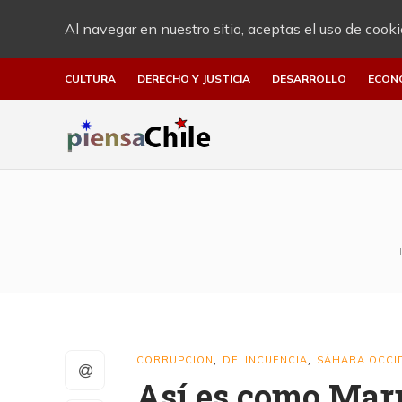
Al navegar en nuestro sitio, aceptas el uso de cooki
CULTURA
DERECHO Y JUSTICIA
DESARROLLO
ECON
CORRUPCION
DELINCUENCIA
SÁHARA OCCI
,
,
Así es como Mar