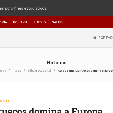
es para fines estadísticos.
OMÍA
POLITICA
PUEBLO
SALUD
PORTAD
Noticias
Inicio
Pueblo
Sáhara Occidental
Así es como Marruecos domina a Europ
DENTAL
ruecos domina a Europa