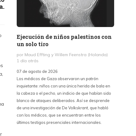
a.
o
Ejecución de niños palestinos con
Peter
un solo tiro
reuni
mant
por Maud Effting y Willem Feenstra (Holanda)
1 día atrás
por Fél
os
2 días 
07 de agosto de 2026
a,
Los médicos de Gaza observaron un patrón
07 de a
inquietante: niños con una única herida de bala en
Peter T
la cabeza o el pecho, un indicio de que habían sido
confere
blanco de ataques deliberados. Así se desprende
Chile. S
ha
de una investigación de De Volkskrant, que habló
del nue
con los médicos, que se encuentran entre los
combina 
últimos testigos presenciales internacionales.
datos, 
estraté
r