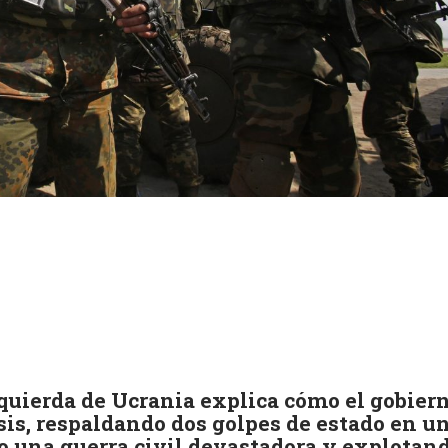
k
ram
zquierda de Ucrania explica cómo el gobier
sis, respaldando dos golpes de estado en u
 una guerra civil devastadora y explotan