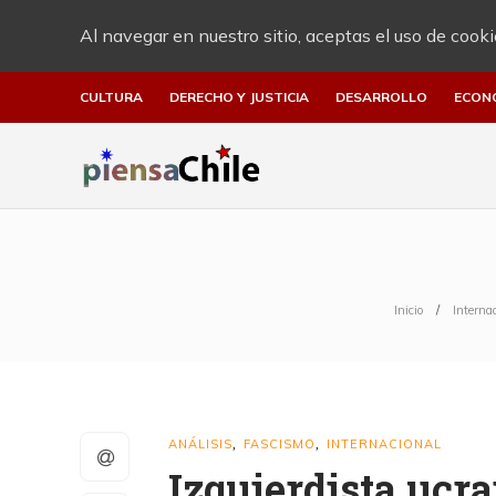
Al navegar en nuestro sitio, aceptas el uso de cooki
CULTURA
DERECHO Y JUSTICIA
DESARROLLO
ECON
Inicio
Interna
ANÁLISIS
FASCISMO
INTERNACIONAL
,
,
Izquierdista ucr