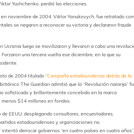
iktor Yushchenko, perdió las elecciones.
o en noviembre de 2004, Viktor Yanukovych, fue retratado co
ntales se negaron a reconocer su victoria y declararon fraude
n Ucrania luego se movilizaron y llevaron a cabo una revoluc
. Forzaron una tercera vuelta ese diciembre, en la que su
sidente.
to de 2004 titulado “
Campaña estadounidense detrás de la
co británico The Guardian admitió que la “Revolución naranja” f
io sofisticado y brillantemente concebido en la marca
al menos $14 millones en fondos.
no de EEUU, desplegando consultores, encuestadores,
partidos estadounidenses y organizaciones no
ntentó derrocar gobiernos “en cuatro países en cuatro años”