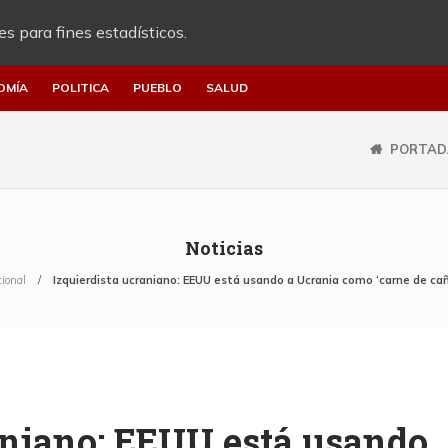
es para fines estadísticos.
OMÍA
POLITICA
PUEBLO
SALUD
PORTAD
Noticias
cional
Izquierdista ucraniano: EEUU está usando a Ucrania como ‘carne de ca
aniano: EEUU está usando