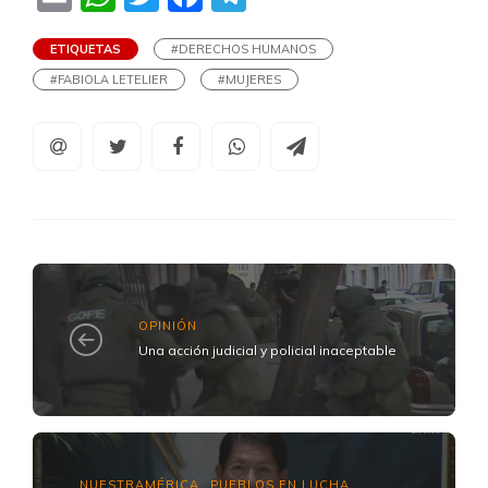
ETIQUETAS
#DERECHOS HUMANOS
#FABIOLA LETELIER
#MUJERES
OPINIÓN
Una acción judicial y policial inaceptable
NUESTRAMÉRICA
PUEBLOS EN LUCHA
,