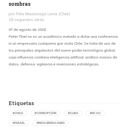
sombras
por Félix Madariaga Leiva (Chile)
18 segundos atrás
07 de agosto de 2026
Peter Thiel no es un académico invitado a dictar una conferencia
ni un empresario cualquiera que visita Chile. Se trata de uno de
los principales arquitectos del nuevo poder tecnológico global,
c
cuya influencia combina inteligencia artificial, análisis masivo de
datos, defensa, vigilancia e inversiones estratégicas.
p
Etiquetas
#CHILE
#CORRUPCIÓN
#CUBA
#EE.UU.
#ISRAEL
#NEOLIBERALISMO