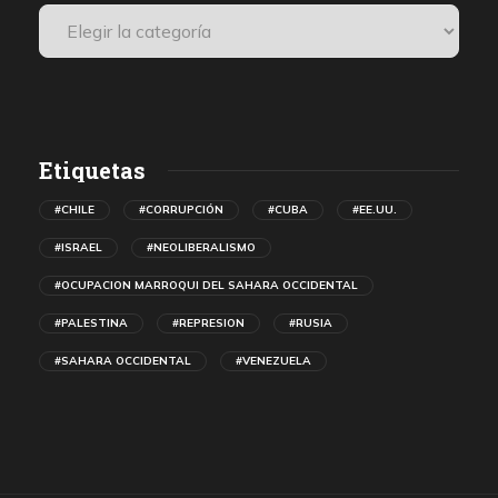
Etiquetas
#CHILE
#CORRUPCIÓN
#CUBA
#EE.UU.
#ISRAEL
#NEOLIBERALISMO
#OCUPACION MARROQUI DEL SAHARA OCCIDENTAL
#PALESTINA
#REPRESION
#RUSIA
#SAHARA OCCIDENTAL
#VENEZUELA