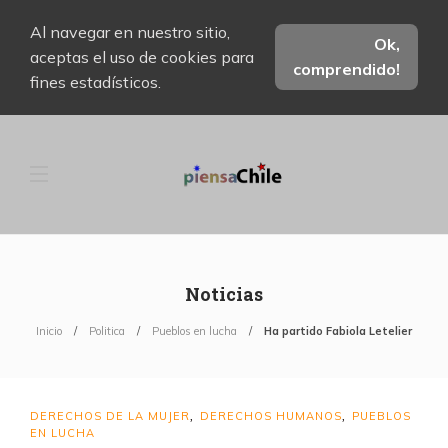
Al navegar en nuestro sitio,
Ok,
aceptas el uso de cookies para
comprendido!
fines estadísticos.
Noticias
Inicio
Politica
Pueblos en lucha
Ha partido Fabiola Letelier
DERECHOS DE LA MUJER
DERECHOS HUMANOS
PUEBLOS
,
,
EN LUCHA