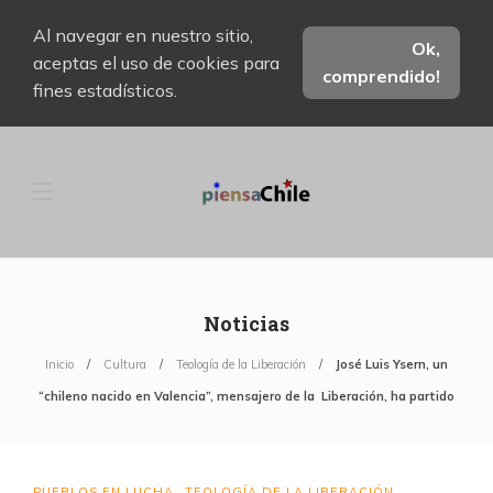
Al navegar en nuestro sitio,
Ok,
aceptas el uso de cookies para
comprendido!
fines estadísticos.
Noticias
Inicio
Cultura
Teología de la Liberación
José Luis Ysern, un
“chileno nacido en Valencia”, mensajero de la Liberación, ha partido
PUEBLOS EN LUCHA
TEOLOGÍA DE LA LIBERACIÓN
,