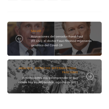
SALUD
Acusaciones del senador Rand Paul
(EE.UU.): el doctor Fauci financió ingeniería
genética del Covid-19
ANÁLISIS
DERECHO INTERNACIONAL
,
,
FASCISMO
Antedecentes para comprender lo que
ocurre hoy en Afganistán, agosto de 2021