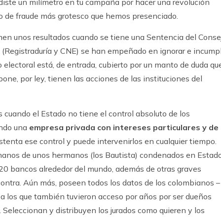
ediste un milímetro en tu campaña por hacer una revolución
lo de fraude más grotesco que hemos presenciado.
men unos resultados cuando se tiene una Sentencia del Conse
s (Registraduría y CNE) se han empeñado en ignorar e incumpli
o electoral está, de entrada, cubierto por un manto de duda qu
one, por ley, tienen las acciones de las instituciones del
 cuando el Estado no tiene el control absoluto de los
ando una
empresa privada
con intereses particulares y de
ostenta ese control y puede intervenirlos en cualquier tiempo.
manos de unos hermanos (los Bautista) condenados en Estad
 20 bancos alrededor del mundo, además de otras graves
ontra. Aún más, poseen todos los datos de los colombianos –
s a los que también tuvieron acceso por años por ser dueños
 Seleccionan y distribuyen los jurados como quieren y los