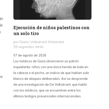
jo
r.
Ejecución de niños palestinos con
Peter
e
un solo tiro
reuni
mant
por Diario Volkskrant (Holanda)
39 segundos atrás
por Fél
10 hor
07 de agosto de 2026
Los médicos de Gaza observaron un patrón
07 de a
inquietante: niños con una única herida de bala en
Peter T
la cabeza o el pecho, un indicio de que habían sido
confere
os
blanco de ataques deliberados. Así se desprende
Chile. S
de una investigación de De Volkskrant, que habló
del nue
con los médicos, que se encuentran entre los
combina 
últimos testigos presenciales internacionales.
datos, 
estraté