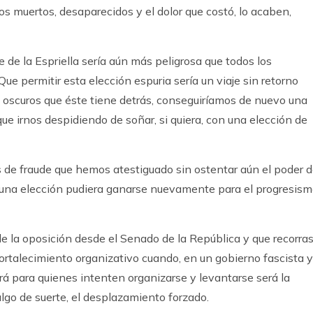
los muertos, desaparecidos y el dolor que costó, lo acaben,
e de la Espriella sería aún más peligrosa que todos los
ue permitir esta elección espuria sería un viaje sin retorno
s oscuros que éste tiene detrás, conseguiríamos de nuevo una
ue irnos despidiendo de soñar, si quiera, con una elección de
es de fraude que hemos atestiguado sin ostentar aún el poder d
guna elección pudiera ganarse nuevamente para el progresis
de la oposición desde el Senado de la República y que recorra
l fortalecimiento organizativo cuando, en un gobierno fascista y
rá para quienes intenten organizarse y levantarse será la
 algo de suerte, el desplazamiento forzado.