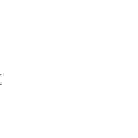
el
mo
s