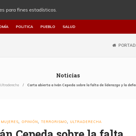
es para fines estadísticos.
OMÍA
POLITICA
PUEBLO
SALUD
PORTAD
Noticias
Ultraderecha
Carta abierta a Iván Cepeda sobre la falta de liderazgo y la def
MUJERES
OPINIÓN
TERRORISMO
ULTRADERECHA
,
,
,
,
ván Cepeda sobre la falta