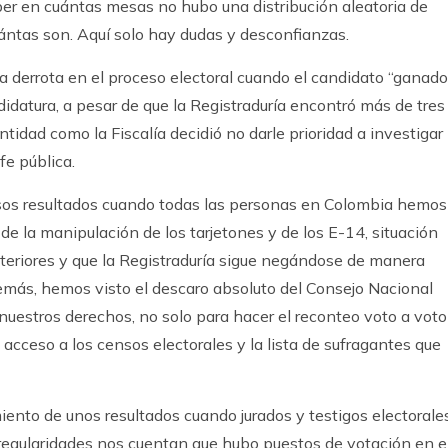
 en cuántas mesas no hubo una distribución aleatoria de
uántas son. Aquí solo hay dudas y desconfianzas.
derrota en el proceso electoral cuando el candidato “ganado
ndidatura, a pesar de que la Registraduría encontró más de tres
tidad como la Fiscalía decidió no darle prioridad a investigar
fe pública.
sos resultados cuando todas las personas en Colombia hemos
de la manipulación de los tarjetones y de los E-14, situación
eriores y que la Registraduría sigue negándose de manera
además, hemos visto el descaro absoluto del Consejo Nacional
 nuestros derechos, no solo para hacer el reconteo voto a voto
l acceso a los censos electorales y la lista de sufragantes que
iento de unos resultados cuando jurados y testigos electorale
regularidades nos cuentan que hubo puestos de votación en e