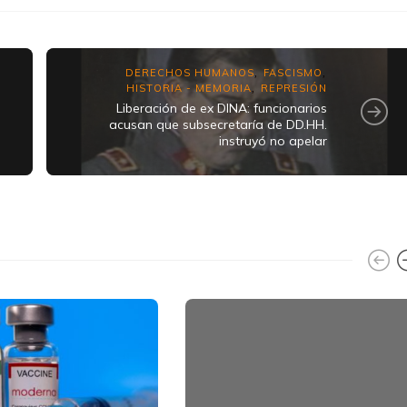
DERECHOS HUMANOS
FASCISMO
,
,
HISTORIA - MEMORIA
REPRESIÓN
,
Liberación de ex DINA: funcionarios
acusan que subsecretaría de DD.HH.
instruyó no apelar