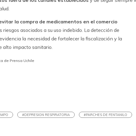
alud.
evitar la compra de medicamentos en el comercio
os riesgos asociados a su uso indebido. La detección de
evidencia la necesidad de fortalecer la fiscalización y la
 alto impacto sanitario.
sta de Prensa Uchile
k
ram
EMPO
#DEPRESION RESPIRATORIA
#PARCHES DE FENTANILO