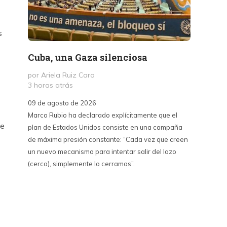
s
Cuba, una Gaza silenciosa
Text
de l
por Ariela Ruiz Caro
(2018
3 horas atrás
por
09 de agosto de 2026
6 hora
Marco Rubio ha declarado explícitamente que el
ue
plan de Estados Unidos consiste en una campaña
09 de a
de máxima presión constante: “Cada vez que creen
Los ciu
un nuevo mecanismo para intentar salir del lazo
tienen 
(cerco), simplemente lo cerramos”.
El Esta
intelect
jóvenes