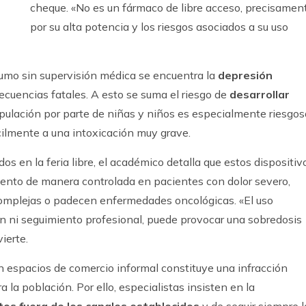
cheque. «No es un fármaco de libre acceso, precisamen
por su alta potencia y los riesgos asociados a su uso
nsumo sin supervisión médica se encuentra la
depresión
ecuencias fatales. A esto se suma el riesgo de
desarrollar
pulación por parte de niñas y niños es especialmente riesgos
ilmente a una intoxicación muy grave.
s en la feria libre, el académico detalla que estos dispositiv
ento de manera controlada en pacientes con dolor severo,
omplejas o padecen enfermedades oncológicas. «El uso
ón ni seguimiento profesional, puede provocar una sobredosis
ierte.
n espacios de comercio informal constituye una infracción
a la población. Por ello, especialistas insisten en la
os fuera de los canales establecidos
y de seguir siempre l