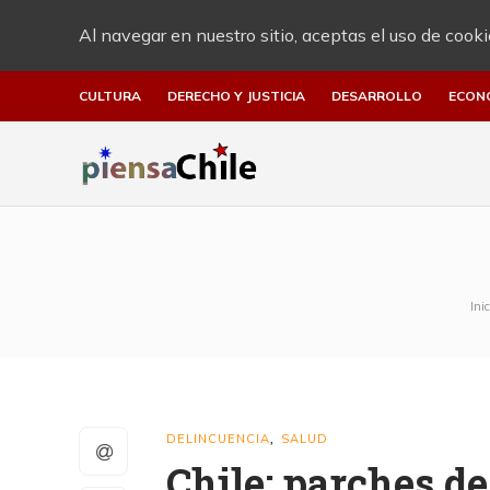
Al navegar en nuestro sitio, aceptas el uso de cooki
CULTURA
DERECHO Y JUSTICIA
DESARROLLO
ECON
Inic
DELINCUENCIA
SALUD
,
Chile: parches de