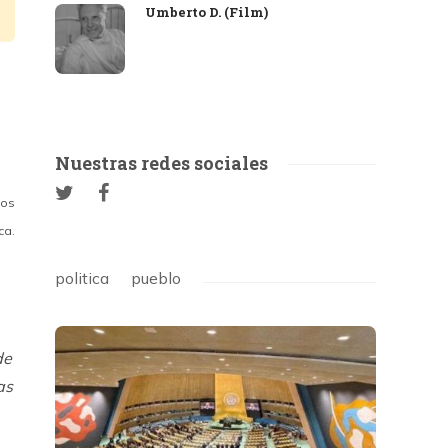
Umberto D. (Film)
Nuestras redes sociales
los
ca.
politica
pueblo
de
as