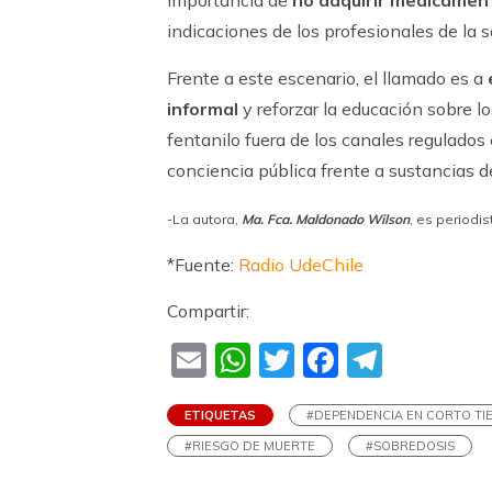
indicaciones de los profesionales de la s
Frente a este escenario, el llamado es a
informal
y reforzar la educación sobre l
fentanilo fuera de los canales regulados 
conciencia pública frente a sustancias de
-La autora,
Ma. Fca. Maldonado Wilson
, es periodi
*Fuente:
Radio UdeChile
Compartir:
Email
WhatsApp
Twitter
Faceboo
Teleg
ETIQUETAS
#DEPENDENCIA EN CORTO TI
#RIESGO DE MUERTE
#SOBREDOSIS