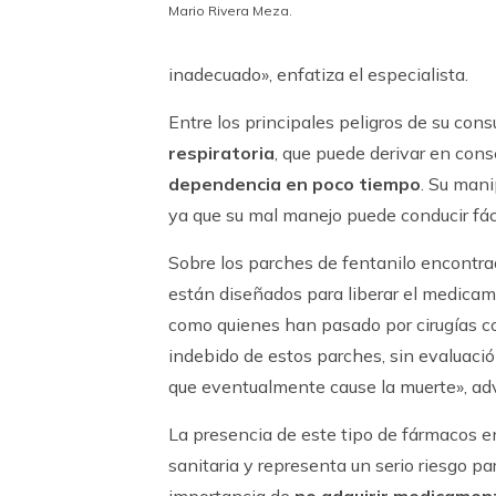
Mario Rivera Meza.
inadecuado», enfatiza el especialista.
Entre los principales peligros de su co
respiratoria
, que puede derivar en cons
dependencia en poco tiempo
. Su mani
ya que su mal manejo puede conducir fác
Sobre los parches de fentanilo encontrado
están diseñados para liberar el medicam
como quienes han pasado por cirugías c
indebido de estos parches, sin evaluaci
que eventualmente cause la muerte», adv
La presencia de este tipo de fármacos e
sanitaria y representa un serio riesgo par
importancia de
no adquirir medicament