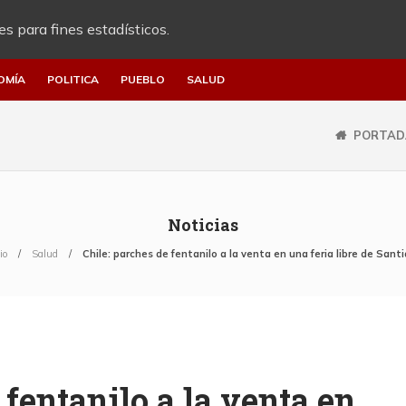
es para fines estadísticos.
OMÍA
POLITICA
PUEBLO
SALUD
PORTAD
Noticias
io
Salud
Chile: parches de fentanilo a la venta en una feria libre de Sant
 fentanilo a la venta en