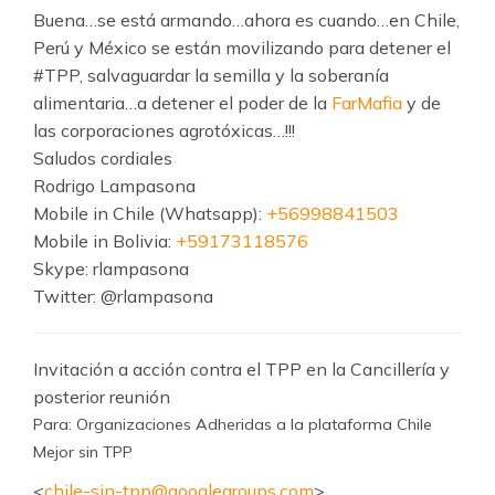
Buena…se está armando…ahora es cuando…en Chile,
Perú y México se están movilizando para detener el
#TPP, salvaguardar la semilla y la soberanía
alimentaria…a detener el poder de la
FarMafia
y de
las corporaciones agrotóxicas…!!!
Saludos cordiales
Rodrigo Lampasona
Mobile in Chile (Whatsapp):
+56998841503
Mobile in Bolivia:
+59173118576
Skype: rlampasona
Twitter: @rlampasona
​I​nvitación a acción contra el TPP en la Cancillería y
posterior reunión
Para: Organizaciones Adheridas a la plataforma Chile
Mejor sin TPP
<
chile-sin-tpp@googlegroups.com
>