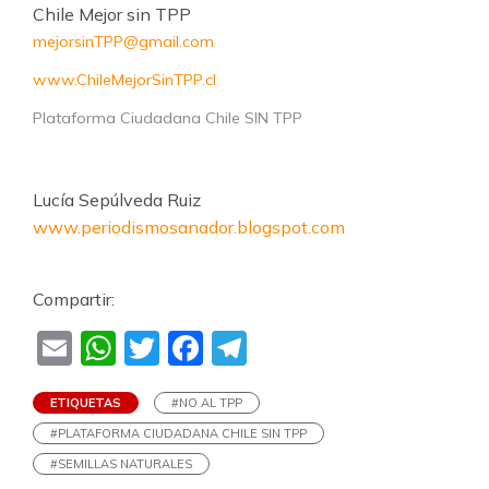
Chile Mejor sin TPP
mejorsinTPP@gmail.com
www.ChileMejorSinTPP.cl
Plataforma Ciudadana Chile SIN TPP
Lucía Sepúlveda Ruiz
www.periodismosanador.blogspot.com
Compartir:
Email
WhatsApp
Twitter
Facebook
Telegram
ETIQUETAS
#NO AL TPP
#PLATAFORMA CIUDADANA CHILE SIN TPP
#SEMILLAS NATURALES