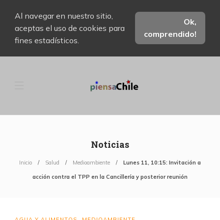
Al navegar en nuestro sitio,
Ok,
aceptas el uso de cookies para
comprendido!
fines estadísticos.
Noticias
Inicio
Salud
Medioambiente
Lunes 11, 10:15: Invitación a
acción contra el TPP en la Cancillería y posterior reunión
AGUA Y ALIMENTOS
MEDIOAMBIENTE
,