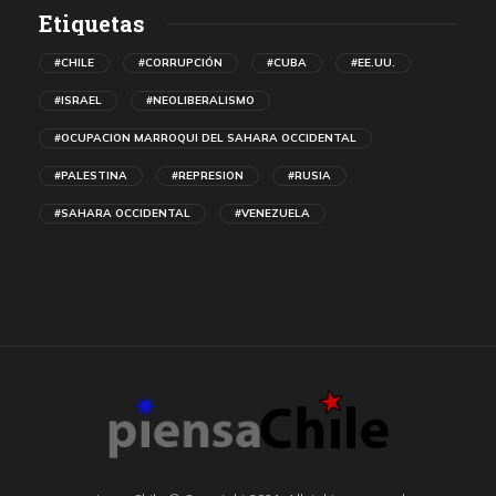
Etiquetas
#CHILE
#CORRUPCIÓN
#CUBA
#EE.UU.
#ISRAEL
#NEOLIBERALISMO
#OCUPACION MARROQUI DEL SAHARA OCCIDENTAL
#PALESTINA
#REPRESION
#RUSIA
#SAHARA OCCIDENTAL
#VENEZUELA