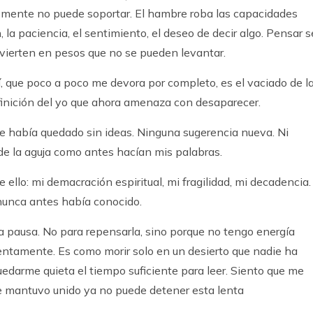
a mente no puede soportar. El hambre roba las capacidades
a paciencia, el sentimiento, el deseo de decir algo. Pensar s
nvierten en pesos que no se pueden levantar.
, que poco a poco me devora por completo, es el vaciado de l
definición del yo que ahora amenaza con desaparecer.
me había quedado sin ideas. Ninguna sugerencia nueva. Ni
o de la aguja como antes hacían mis palabras.
e ello: mi demacración espiritual, mi fragilidad, mi decadencia.
 nunca antes había conocido.
a pausa. No para repensarla, sino porque no tengo energía
lentamente. Es como morir solo en un desierto que nadie ha
edarme quieta el tiempo suficiente para leer. Siento que me
e mantuvo unido ya no puede detener esta lenta