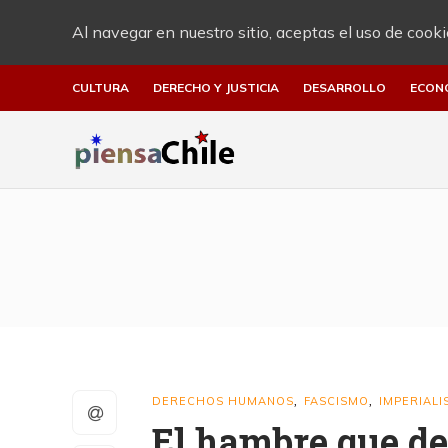
Al navegar en nuestro sitio, aceptas el uso de cooki
CULTURA
DERECHO Y JUSTICIA
DESARROLLO
ECON
DERECHOS HUMANOS
FASCISMO
IMPERIAL
,
,
El hambre que de