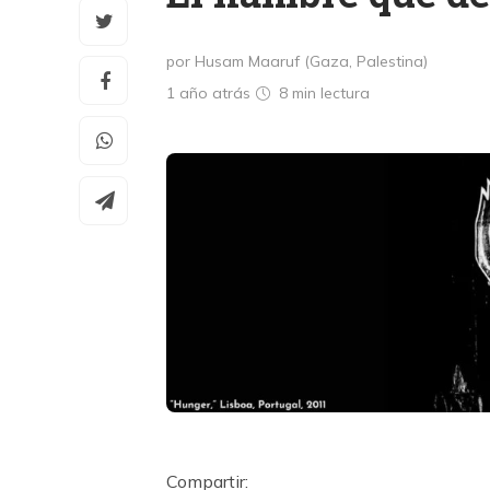
por Husam Maaruf (Gaza, Palestina)
1 año atrás
8 min
lectura
Compartir: