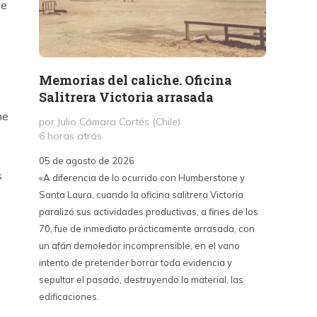
ue
Memorias del caliche. Oficina
Presi
Salitrera Victoria arrasada
expr
exigi
me
por Julio Cámara Cortés (Chile)
civil
6 horas atrás
por Pr
05 de agosto de 2026
1 día a
s
«A diferencia de lo ocurrido con Humberstone y
Santa Laura, cuando la oficina salitrera Victoria
03 de a
paralizó sus actividades productivas, a fines de los
“Vine p
70, fue de inmediato prácticamente arrasada, con
con Cub
un afán demoledor incomprensible, en el vano
un lanz
intento de pretender borrar toda evidencia y
alternat
sepultar el pasado, destruyendo lo material, las
Unidos,
edificaciones.
un diál
iguales