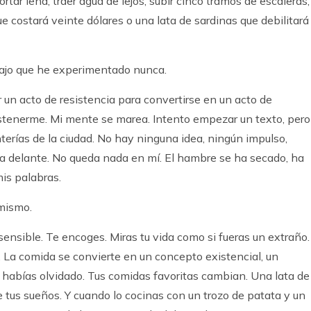
rtar leña, traer agua de lejos, subir cinco tramos de escaleras,
e costará veinte dólares o una lata de sardinas que debilitará
 bajo que he experimentado nunca.
r un acto de resistencia para convertirse en un acto de
stenerme. Mi mente se marea. Intento empezar un texto, pero
erías de la ciudad. No hay ninguna idea, ningún impulso,
a delante. No queda nada en mí. El hambre se ha secado, ha
mis palabras.
 mismo.
sensible. Te encoges. Miras tu vida como si fueras un extraño.
. La comida se convierte en un concepto existencial, un
habías olvidado. Tus comidas favoritas cambian. Una lata de
e tus sueños. Y cuando lo cocinas con un trozo de patata y un