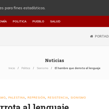
es para fines estadísticos.
OMÍA
POLITICA
PUEBLO
SALUD
PORTAD
Noticias
Inicio
Politica
Sionismo
El hambre que derrota al lenguaje
ISMO
PALESTINA
REPRESIÓN
RESISTENCIA
SIONISMO
,
,
,
,
rrota al lenguaje