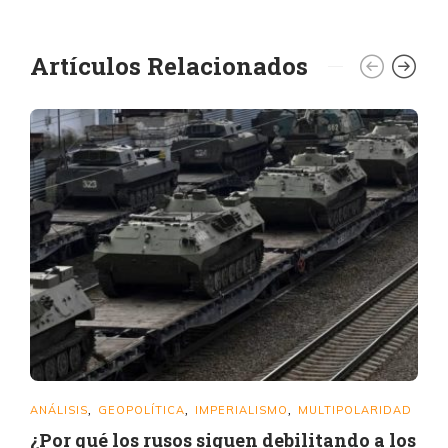
Artículos Relacionados
ANÁLISIS
GEOPOLÍTICA
IMPERIALISMO
MULTIPOLARIDAD
,
,
,
¿Por qué los rusos siguen debilitando a los