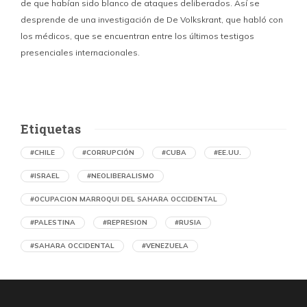
de que habían sido blanco de ataques deliberados. Así se
n
desprende de una investigación de De Volkskrant, que habló con
l
los médicos, que se encuentran entre los últimos testigos
c
presenciales internacionales.
d
Etiquetas
#CHILE
#CORRUPCIÓN
#CUBA
#EE.UU.
#ISRAEL
#NEOLIBERALISMO
#OCUPACION MARROQUI DEL SAHARA OCCIDENTAL
#PALESTINA
#REPRESION
#RUSIA
#SAHARA OCCIDENTAL
#VENEZUELA
Ejecución de niños palestinos con un solo
tiro
por Maud Effting y Willem Feenstra (Holanda)