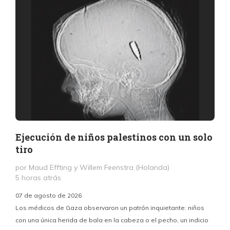
Ejecución de niños palestinos con un solo
tiro
por Maud Effting y Willem Feenstra (Holanda)
5 horas atrás
07 de agosto de 2026
Los médicos de Gaza observaron un patrón inquietante: niños
con una única herida de bala en la cabeza o el pecho, un indicio
P