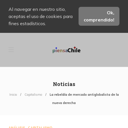
Al navegar en nuestro sitio,
Ok,
aceptas el uso de cookies para
comprendido!
fines estadísticos.
Noticias
Inicio
Capitalismo
La rebeldía de mercado antiglobalista de la
nueva derecha
ANÁLISIS
CAPITALISMO
,