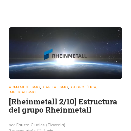
ARMAMENTISMO
CAPITALISMO
GEOPOLÍTICA
,
,
,
IMPERIALISMO
[Rheinmetall 2/10] Estructura
del grupo Rheinmetall
por Fausto Giudice (Tlaxcala)
2 meses atrás
4 min