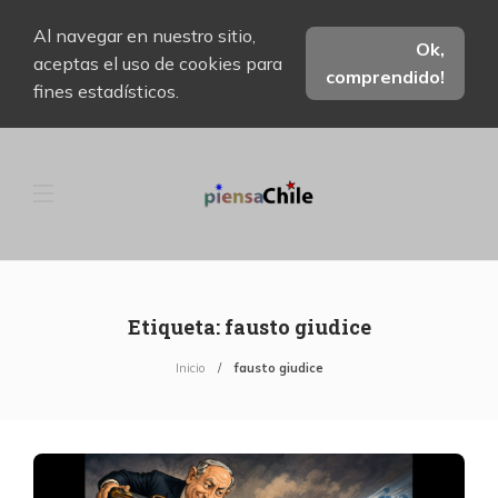
Al navegar en nuestro sitio,
Ok,
aceptas el uso de cookies para
comprendido!
fines estadísticos.
Etiqueta:
fausto giudice
Inicio
fausto giudice