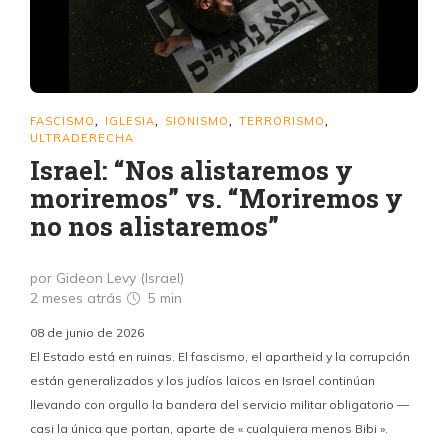
FASCISMO
IGLESIA
SIONISMO
TERRORISMO
,
,
,
,
ULTRADERECHA
Israel: “Nos alistaremos y
moriremos” vs. “Moriremos y
no nos alistaremos”
por Gideon Levy (Israel)
2 meses atrás
5 min
08 de junio de 2026
El Estado está en ruinas. El fascismo, el apartheid y la corrupción
están generalizados y los judíos laicos en Israel continúan
llevando con orgullo la bandera del servicio militar obligatorio —
casi la única que portan, aparte de « cualquiera menos Bibi ».