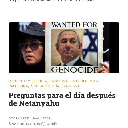
por políticas israelíes profundamente impopulares.
DERECHO Y JUSTICIA
FASCISMO
IMPERIALISMO
,
,
,
PALESTINA
SIN CATEGORÍA
SIONISMO
,
,
Preguntas para el día después
de Netanyahu
por Gideon Levy (Israel)
3 semanas atrás
4 min