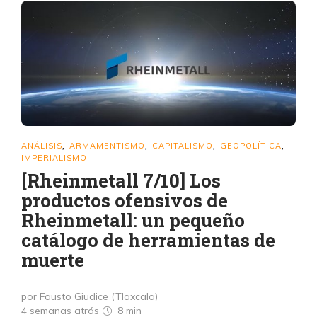
ANÁLISIS
ARMAMENTISMO
CAPITALISMO
GEOPOLÍTICA
,
,
,
,
IMPERIALISMO
[Rheinmetall 7/10] Los
productos ofensivos de
Rheinmetall: un pequeño
catálogo de herramientas de
muerte
por Fausto Giudice (Tlaxcala)
4 semanas atrás
8 min