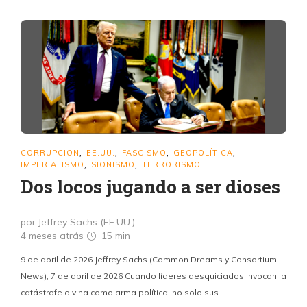
CORRUPCION
EE.UU.
FASCISMO
GEOPOLÍTICA
,
,
,
,
IMPERIALISMO
SIONISMO
TERRORISMO
,
,
...
Dos locos jugando a ser dioses
por Jeffrey Sachs (EE.UU.)
4 meses atrás
15 min
9 de abril de 2026 Jeffrey Sachs (Common Dreams y Consortium
News), 7 de abril de 2026 Cuando líderes desquiciados invocan la
catástrofe divina como arma política, no solo sus…