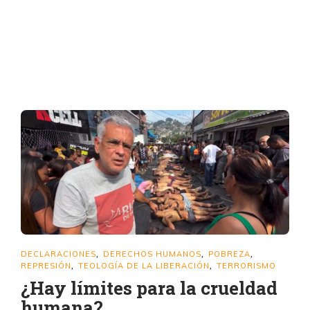
DECLARACIONES
DERECHOS HUMANOS
POBREZA
,
,
,
REPRESIÓN
TEOLOGÍA DE LA LIBERACIÓN
TERRORISMO
,
,
¿Hay límites para la crueldad
humana?