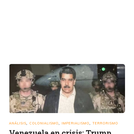
ANÁLISIS
COLONIALISMO
IMPERIALISMO
TERRORISMO
,
,
,
Venezuela en crisis: Trump