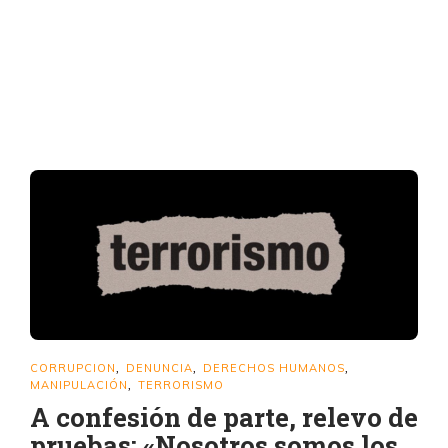
CORRUPCION
DENUNCIA
DERECHOS HUMANOS
,
,
,
MANIPULACIÓN
TERRORISMO
,
A confesión de parte, relevo de
pruebas: «Nosotros somos los