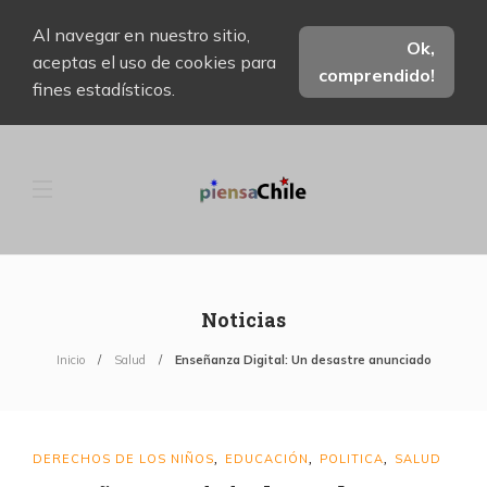
Al navegar en nuestro sitio,
Ok,
aceptas el uso de cookies para
comprendido!
fines estadísticos.
Noticias
Inicio
Salud
Enseñanza Digital: Un desastre anunciado
DERECHOS DE LOS NIÑOS
EDUCACIÓN
POLITICA
SALUD
,
,
,