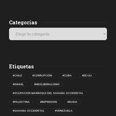
destruyendo lo material, las edificaciones.
r
Categorías
n
Etiquetas
#CHILE
#CORRUPCIÓN
#CUBA
#EE.UU.
#ISRAEL
#NEOLIBERALISMO
#OCUPACION MARROQUI DEL SAHARA OCCIDENTAL
#PALESTINA
#REPRESION
#RUSIA
#SAHARA OCCIDENTAL
#VENEZUELA