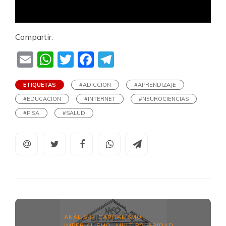
Compartir:
Email
WhatsApp
Twitter
Facebook
Telegram
ETIQUETAS
#ADICCION
#APRENDIZAJE
#EDUCACION
#INTERNET
#NEUROCIENCIAS
#PISA
#SALUD
ANÁLISIS
CAPITALISMO
,
,
IMPERIALISMO
MULTIPOLARIDAD
,
,