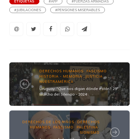
ETIQUETAS
#AFP
#FUERZAS ARMADAS
#JUBILACIONES
#PENSIONES MISERABLES
DERECHOS HUMANOS
FASCISMO
,
,
HISTORIA - MEMORIA
JUSTICIA
,
,
NUESTRAMÉRICA
Uruguay: "Que nos digan dónde están?. 29ª
Marcha del Silencio - 2024
DERECHOS DE LOS NIÑOS
DERECHOS
,
HUMANOS
FASCISMO
PALESTINA
,
,
,
SIONISMO