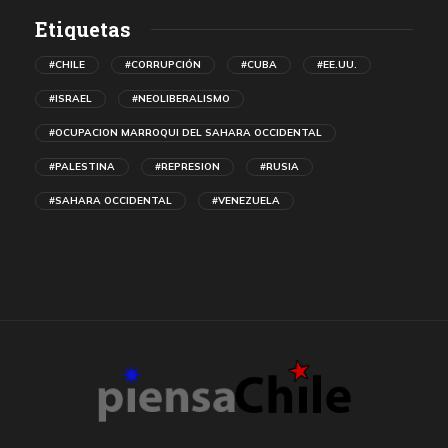
Etiquetas
#CHILE
#CORRUPCIÓN
#CUBA
#EE.UU.
#ISRAEL
#NEOLIBERALISMO
#OCUPACION MARROQUI DEL SAHARA OCCIDENTAL
#PALESTINA
#REPRESION
#RUSIA
#SAHARA OCCIDENTAL
#VENEZUELA