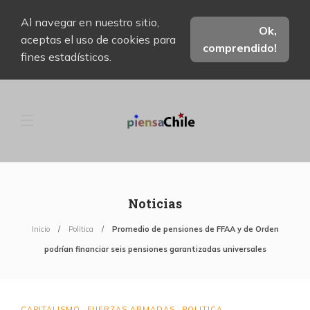
Al navegar en nuestro sitio,
Ok,
aceptas el uso de cookies para
comprendido!
fines estadísticos.
Noticias
Inicio
Politica
Promedio de pensiones de FFAA y de Orden
podrían financiar seis pensiones garantizadas universales
CAPITALISMO
FUERZAS ARMADAS
POLITICA
,
,