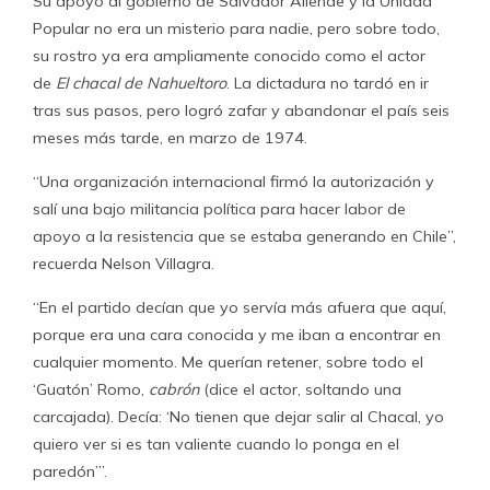
Su apoyo al gobierno de Salvador Allende y la Unidad
Popular no era un misterio para nadie, pero sobre todo,
su rostro ya era ampliamente conocido como el actor
de
El chacal de Nahueltoro
. La dictadura no tardó en ir
tras sus pasos, pero logró zafar y abandonar el país seis
meses más tarde, en marzo de 1974.
“Una organización internacional firmó la autorización y
salí una bajo militancia política para hacer labor de
apoyo a la resistencia que se estaba generando en Chile”,
recuerda Nelson Villagra.
“En el partido decían que yo servía más afuera que aquí,
porque era una cara conocida y me iban a encontrar en
cualquier momento. Me querían retener, sobre todo el
‘Guatón’ Romo,
cabrón
(dice el actor, soltando una
carcajada). Decía: ‘No tienen que dejar salir al Chacal, yo
quiero ver si es tan valiente cuando lo ponga en el
paredón’”.