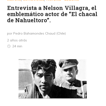
Entrevista a Nelson Villagra, el
emblemático actor de “El chacal
de Nahueltoro”.
por Pedro Bahamondes Chaud (Chile)
2 años atrás
24 min