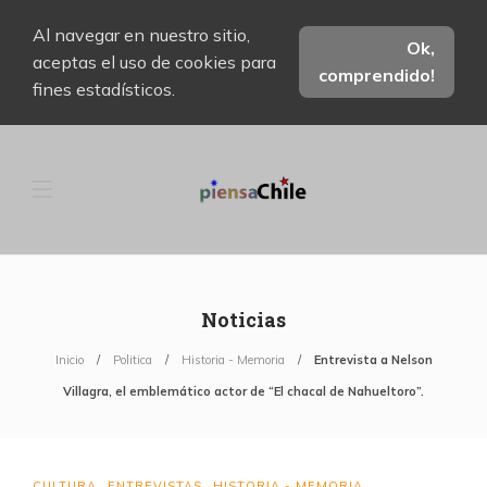
Al navegar en nuestro sitio,
Ok,
aceptas el uso de cookies para
comprendido!
fines estadísticos.
Noticias
Inicio
Politica
Historia - Memoria
Entrevista a Nelson
Villagra, el emblemático actor de “El chacal de Nahueltoro”.
CULTURA
ENTREVISTAS
HISTORIA - MEMORIA
,
,