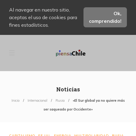
Al navegar en nuestro sitio,
Ok,
aceptas el uso de cookies para
comprendido!
fines estadísticos.
Noticias
Inicio
Internacional
Rusia
«El Sur global ya no quiere más
ser saqueado por Occidente»
CAPITALISMO
EE.UU.
ENERGIA
MULTIPOLARIDAD
RUSIA
,
,
,
,