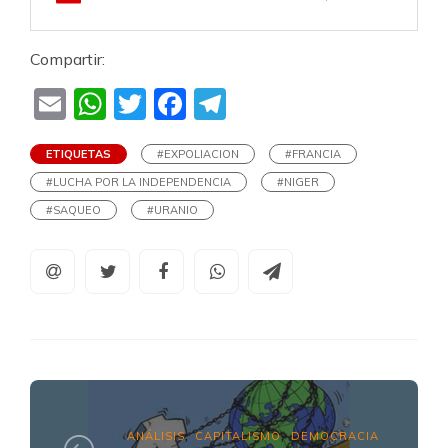
Compartir:
Email
WhatsApp
Twitter
Facebook
Telegram
ETIQUETAS
#EXPOLIACION
#FRANCIA
#LUCHA POR LA INDEPENDENCIA
#NIGER
#SAQUEO
#URANIO
ANÁLISIS
CAPITALISMO
DEMOCRACIA
,
,