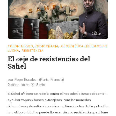
COLONIALISMO
DEMOCRACIA
GEOPOLÍTICA
PUEBLOS EN
,
,
,
LUCHA
RESISTENCIA
,
El «eje de resistencia» del
Sahel
por Pepe Escobar (París, Francia)
2 años atrás
8 min
El Sahel africano se rebela contra el neocolonialismo occidental:
expulsa tropas y bases extranjeras, concibe monedas
alternativas y desafía a las viejas multinacionales. Al fin y al cabo,
la multipolaridad no puede florecer sin una resistencia que allane