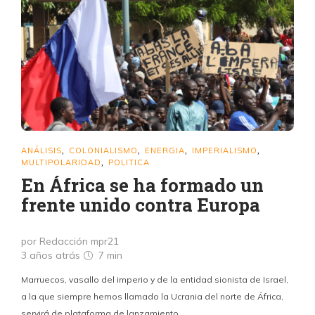
ANÁLISIS
COLONIALISMO
ENERGIA
IMPERIALISMO
,
,
,
,
MULTIPOLARIDAD
POLITICA
,
En África se ha formado un
frente unido contra Europa
por Redacción mpr21
3 años atrás
7 min
Marruecos, vasallo del imperio y de la entidad sionista de Israel,
a la que siempre hemos llamado la Ucrania del norte de África,
servirá de plataforma de lanzamiento.