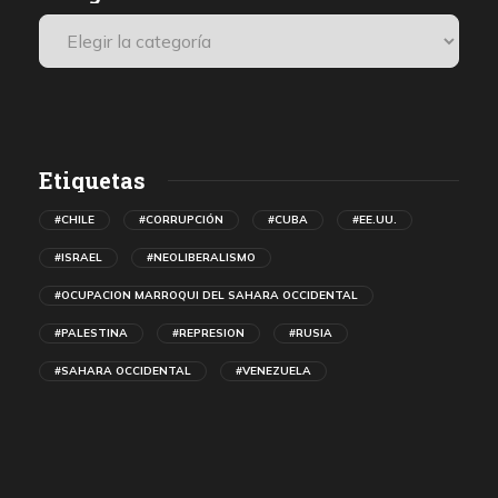
Etiquetas
#CHILE
#CORRUPCIÓN
#CUBA
#EE.UU.
#ISRAEL
#NEOLIBERALISMO
#OCUPACION MARROQUI DEL SAHARA OCCIDENTAL
#PALESTINA
#REPRESION
#RUSIA
#SAHARA OCCIDENTAL
#VENEZUELA