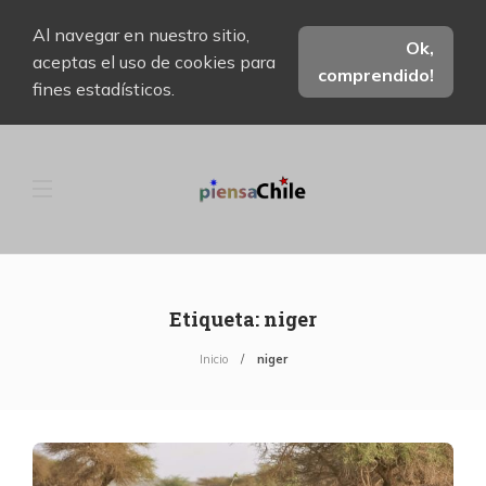
Al navegar en nuestro sitio,
Ok,
aceptas el uso de cookies para
comprendido!
fines estadísticos.
Etiqueta:
niger
Inicio
niger