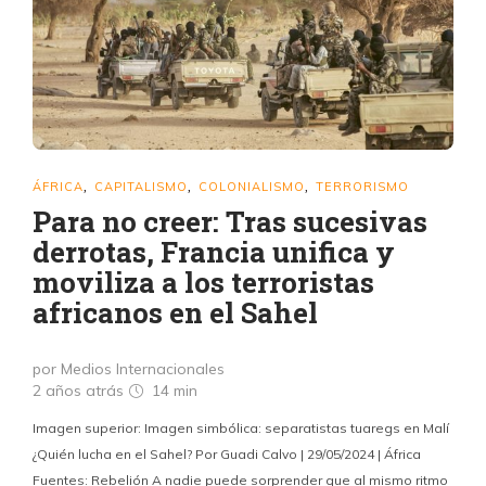
ÁFRICA
CAPITALISMO
COLONIALISMO
TERRORISMO
,
,
,
Para no creer: Tras sucesivas
derrotas, Francia unifica y
moviliza a los terroristas
africanos en el Sahel
por Medios Internacionales
2 años atrás
14 min
Imagen superior: Imagen simbólica: separatistas tuaregs en Malí
¿Quién lucha en el Sahel? Por Guadi Calvo | 29/05/2024 | África
Fuentes: Rebelión A nadie puede sorprender que al mismo ritmo