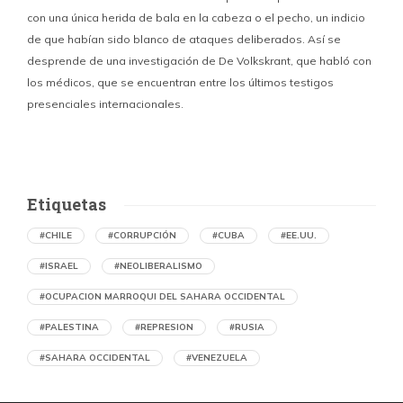
con una única herida de bala en la cabeza o el pecho, un indicio
P
de que habían sido blanco de ataques deliberados. Así se
n
desprende de una investigación de De Volkskrant, que habló con
l
los médicos, que se encuentran entre los últimos testigos
c
presenciales internacionales.
d
Etiquetas
#CHILE
#CORRUPCIÓN
#CUBA
#EE.UU.
#ISRAEL
#NEOLIBERALISMO
#OCUPACION MARROQUI DEL SAHARA OCCIDENTAL
#PALESTINA
#REPRESION
#RUSIA
#SAHARA OCCIDENTAL
#VENEZUELA
Ejecución de niños palestinos con un solo
tiro