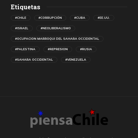
Etiquetas
#CHILE
#CORRUPCIÓN
#CUBA
#EE.UU.
#ISRAEL
#NEOLIBERALISMO
#OCUPACION MARROQUI DEL SAHARA OCCIDENTAL
#PALESTINA
#REPRESION
#RUSIA
#SAHARA OCCIDENTAL
#VENEZUELA