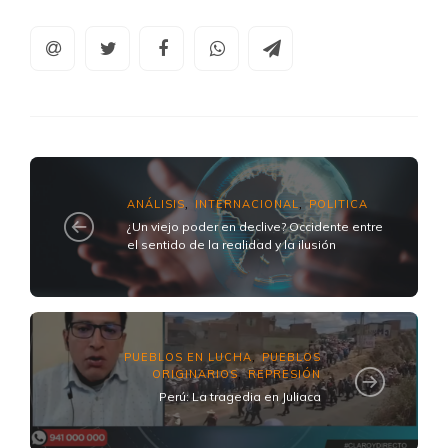
ANÁLISIS
INTERNACIONAL
POLITICA
,
,
¿Un viejo poder en declive? Occidente entre
el sentido de la realidad y la ilusión
PUEBLOS EN LUCHA
PUEBLOS
,
ORIGINARIOS
REPRESIÓN
,
Perú: La tragedia en Juliaca