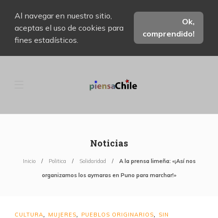
Al navegar en nuestro sitio,
Ok,
aceptas el uso de cookies para
comprendido!
fines estadísticos.
Noticias
Inicio
Politica
Solidaridad
A la prensa limeña: «¡Así nos
organizamos los aymaras en Puno para marchar!»
CULTURA
MUJERES
PUEBLOS ORIGINARIOS
SIN
,
,
,