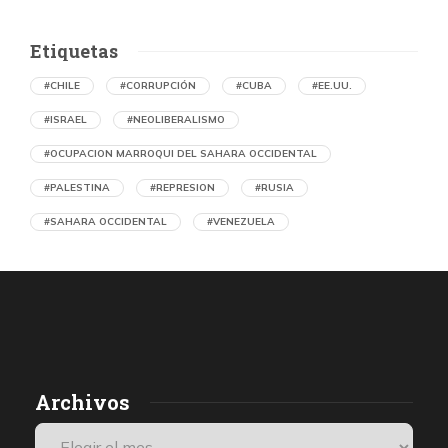
Etiquetas
#CHILE
#CORRUPCIÓN
#CUBA
#EE.UU.
#ISRAEL
#NEOLIBERALISMO
#OCUPACION MARROQUI DEL SAHARA OCCIDENTAL
#PALESTINA
#REPRESION
#RUSIA
#SAHARA OCCIDENTAL
#VENEZUELA
Ejecución de niños palestinos con un solo
tiro
por Maud Effting y Willem Feenstra (Holanda)
5 horas atrás
07 de agosto de 2026
Los médicos de Gaza observaron un patrón inquietante: niños
Archivos
con una única herida de bala en la cabeza o el pecho, un indicio
de que habían sido blanco de ataques deliberados. Así se