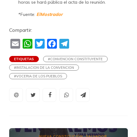
horas se hará pública el acta de la reunión.
*Fuente:
ElMostrador
Compartir:
Email
WhatsApp
Twitter
Facebook
Telegram
ETIQUETAS
#CONVENCION CONSTITUYENTE
#INSTALACION DE LA CONVENCION
#VOCERIA DE LOS PUEBLOS
NUEVA CONSTITUCIÓN
SALVADOR
,