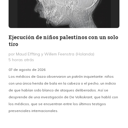
Ejecución de niños palestinos con un solo
tiro
por Maud Effting y Willem Feenstra (Holanda)
5 horas atrás
07 de agosto de 2026
Los médicos de Gaza observaron un patrón inquietante: niños
con una única herida de bala en la cabeza o el pecho, un indicio
P
de que habían sido blanco de ataques deliberados. Así se
n
desprende de una investigación de De Volkskrant, que habló con
l
los médicos, que se encuentran entre los últimos testigos
c
presenciales internacionales.
d