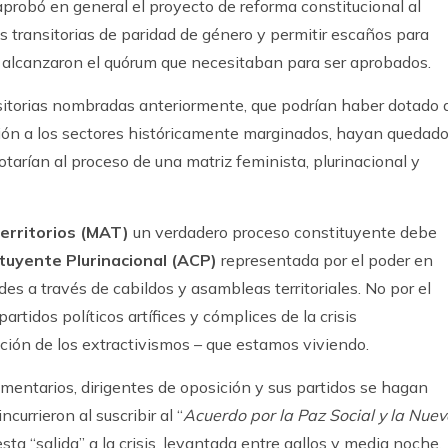
probó en general el proyecto de reforma constitucional al
s transitorias de paridad de género y permitir escaños para
 alcanzaron el quórum que necesitaban para ser aprobados.
sitorias nombradas anteriormente, que podrían haber dotado 
ión a los sectores históricamente marginados, hayan quedad
tarían al proceso de una matriz feminista, plurinacional y
Territorios (MAT)
un verdadero proceso constituyente debe
uyente Plurinacional (ACP)
representada por el poder en
es a través de cabildos y asambleas territoriales. No por el
rtidos políticos artífices y cómplices de la crisis
ación de los extractivismos – que estamos viviendo.
mentarios, dirigentes de oposición y sus partidos se hagan
ncurrieron al suscribir al “
Acuerdo por la Paz Social y la Nue
sta “salida” a la crisis, levantada entre gallos y media noche,