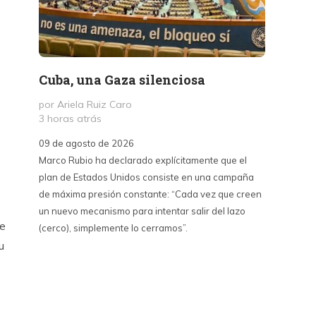
Cuba, una Gaza silenciosa
Text
de l
por Ariela Ruiz Caro
(2018
3 horas atrás
por
09 de agosto de 2026
6 hora
Marco Rubio ha declarado explícitamente que el
plan de Estados Unidos consiste en una campaña
09 de a
de máxima presión constante: “Cada vez que creen
Los ciu
un nuevo mecanismo para intentar salir del lazo
tienen 
ue
(cerco), simplemente lo cerramos”.
El Esta
u
intelect
jóvenes