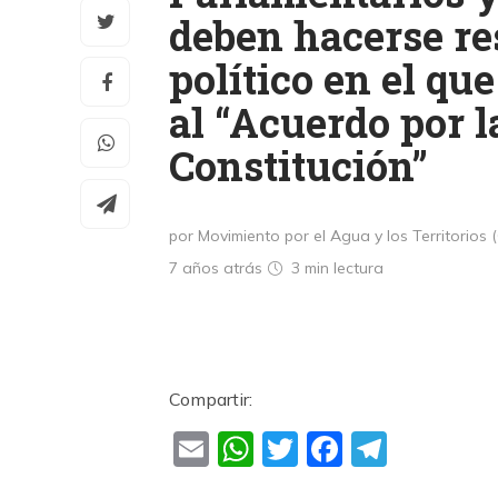
deben hacerse re
político en el que
al “Acuerdo por l
Constitución”
por Movimiento por el Agua y los Territorios (
7 años atrás
3 min
lectura
Compartir:
Email
WhatsApp
Twitter
Faceboo
Teleg