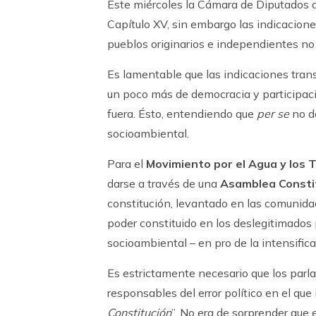
Este miércoles la Cámara de Diputados a
Capítulo XV, sin embargo las indicacione
pueblos originarios e independientes no
Es lamentable que las indicaciones tran
un poco más de democracia y participac
fuera. Ésto, entendiendo que
per se
no do
socioambiental.
Para el
Movimiento por el Agua y los 
darse a través de una
Asamblea Constit
constitución, levantado en las comunidad
poder constituido en los deslegitimados pa
socioambiental – en pro de la intensific
Es estrictamente necesario que los parla
responsables del error político en el que i
Constitución
”. No era de sorprender que e