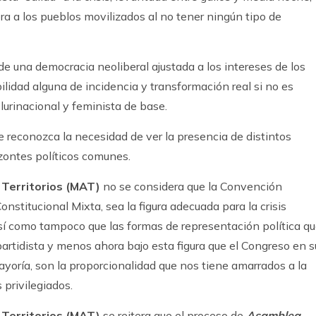
a a los pueblos movilizados al no tener ningún tipo de
de una democracia neoliberal ajustada a los intereses de los
ilidad alguna de incidencia y transformación real si no es
lurinacional y feminista de base.
se reconozca la necesidad de ver la presencia de distintos
izontes políticos comunes.
 Territorios (MAT)
no se considera que la Convención
nstitucional Mixta, sea la figura adecuada para la crisis
así como tampoco que las formas de representación política q
 partidista y menos ahora bajo esta figura que el Congreso en s
ayoría, son la proporcionalidad que nos tiene amarrados a la
 privilegiados.
 Territorios (MAT)
se reitera que el proceso de
Asamblea