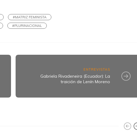
k
ram
#MATRIZ FEMINISTA
#PLURINACIONAL
ENTREVISTAS
Gabriela Rivadeneira (Ecuador): La
traición de Lenín Moreno