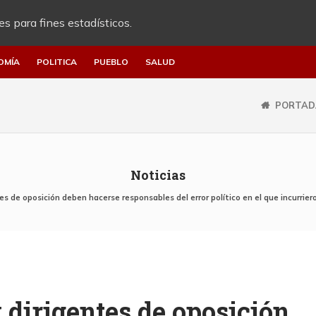
es para fines estadísticos.
OMÍA
POLITICA
PUEBLO
SALUD
PORTAD
Noticias
s de oposición deben hacerse responsables del error político en el que incurrieron
 dirigentes de oposición