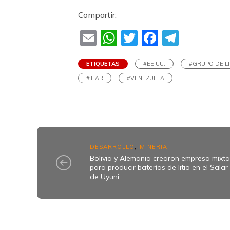
Compartir:
Email
WhatsApp
Twitter
Faceboo
Teleg
ETIQUETAS
#EE.UU.
#GRUPO DE L
#TIAR
#VENEZUELA
DESARROLLO
MINERIA
,
Bolivia y Alemania crearon empresa mixt
para producir baterías de litio en el Salar
de Uyuni