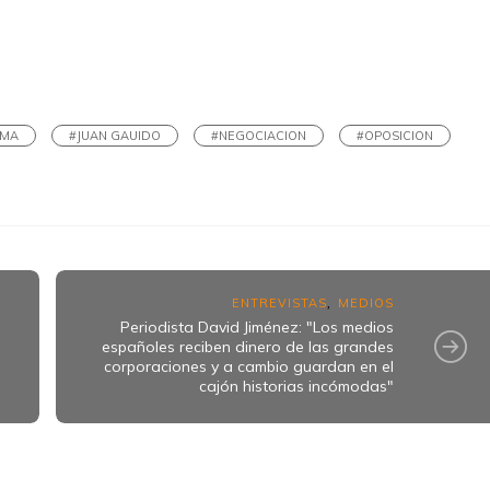
k
ram
IMA
#JUAN GAUIDO
#NEGOCIACION
#OPOSICION
ENTREVISTAS
MEDIOS
,
Periodista David Jiménez: "Los medios
a
españoles reciben dinero de las grandes
corporaciones y a cambio guardan en el
cajón historias incómodas"