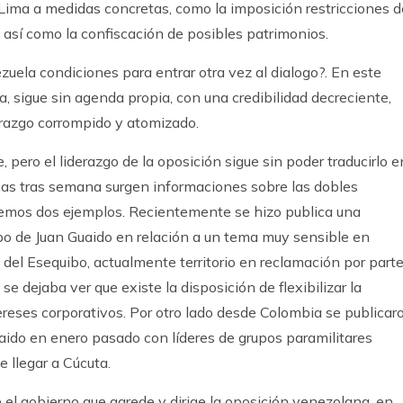
 Lima a medidas concretas, como la imposición restricciones d
, así como la confiscación de posibles patrimonios.
uela condiciones para entrar otra vez al dialogo?. En este
sigue sin agenda propia, con una credibilidad decreciente,
erazgo corrompido y atomizado.
pero el liderazgo de la oposición sigue sin poder traducirlo e
as tras semana surgen informaciones sobre las dobles
isemos dos ejemplos. Recientemente se hizo publica una
po de Juan Guaido en relación a un tema muy sensible en
del Esequibo, actualmente territorio en reclamación por part
e dejaba ver que existe la disposición de flexibilizar la
reses corporativos. Por otro lado desde Colombia se publicar
aido en enero pasado con líderes de grupos paramilitares
 llegar a Cúcuta.
e el gobierno que agrede y dirige la oposición venezolana, en