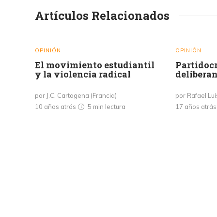
Artículos Relacionados
OPINIÓN
OPINIÓN
El movimiento estudiantil
Partidoc
y la violencia radical
delibera
por J.C. Cartagena (Francia)
por Rafael Luí
10 años atrás
5 min
lectura
17 años atrá