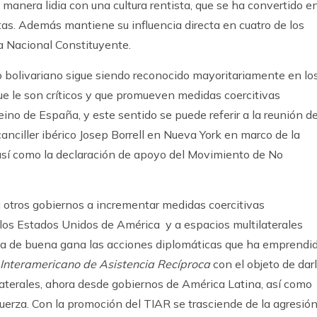
manera lidia con una cultura rentista, que se ha convertido e
ptas. Además mantiene su influencia directa en cuatro de los
a Nacional Constituyente.
o bolivariano sigue siendo reconocido mayoritariamente en lo
ue le son críticos y que promueven medidas coercitivas
eino de España, y este sentido se puede referir a la reunión de
anciller ibérico Josep Borrell en Nueva York en marco de la
así como la declaración de apoyo del Movimiento de No
 otros gobiernos a incrementar medidas coercitivas
de los Estados Unidos de América y a espacios multilaterales
a de buena gana las acciones diplomáticas que ha emprendi
Interamericano de Asistencia Recíproca
con el objeto de dar
aterales, ahora desde gobiernos de América Latina, así como
uerza. Con la promoción del TIAR se trasciende de la agresió