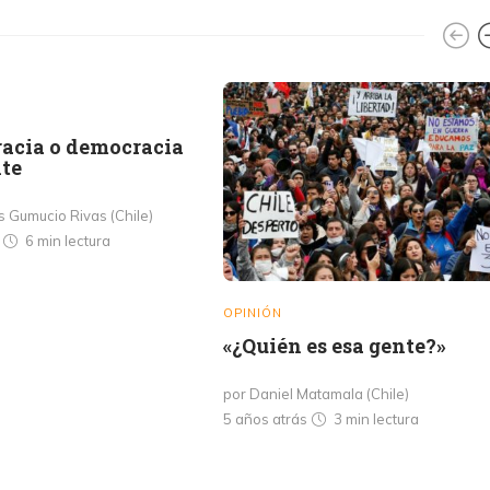
racia o democracia
nte
s Gumucio Rivas (Chile)
s
6 min
lectura
OPINIÓN
«¿Quién es esa gente?»
por Daniel Matamala (Chile)
5 años atrás
3 min
lectura