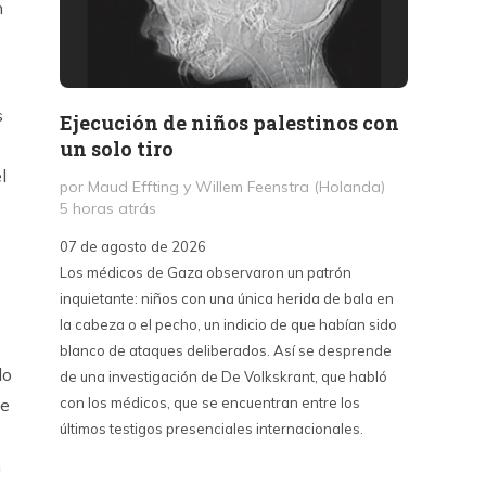
n
s
Ejecución de niños palestinos con
Peter
un solo tiro
reuni
mant
l
por Maud Effting y Willem Feenstra (Holanda)
5 horas atrás
por Fél
14 hor
07 de agosto de 2026
Los médicos de Gaza observaron un patrón
07 de a
inquietante: niños con una única herida de bala en
Peter T
la cabeza o el pecho, un indicio de que habían sido
confere
blanco de ataques deliberados. Así se desprende
Chile. S
do
de una investigación de De Volkskrant, que habló
del nue
con los médicos, que se encuentran entre los
combina 
le
últimos testigos presenciales internacionales.
datos, 
estraté
n