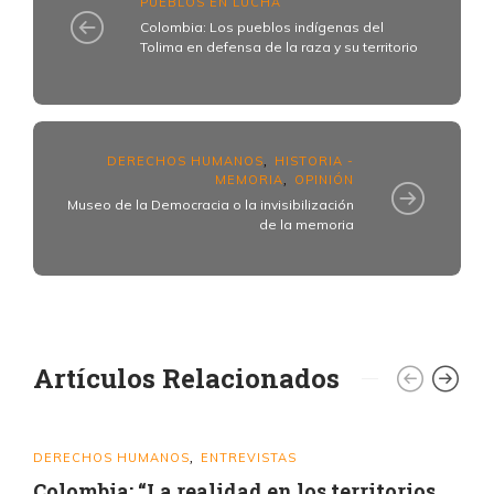
PUEBLOS EN LUCHA
Colombia: Los pueblos indígenas del
Tolima en defensa de la raza y su territorio
DERECHOS HUMANOS
HISTORIA -
,
MEMORIA
OPINIÓN
,
Museo de la Democracia o la invisibilización
de la memoria
Artículos Relacionados
DERECHOS HUMANOS
ENTREVISTAS
,
Colombia: “La realidad en los territorios