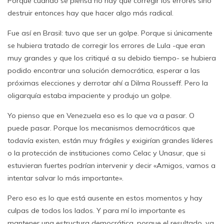
Porque cuando se piensa no hay que corregir los errores sino
destruir entonces hay que hacer algo más radical.
Fue así en Brasil: tuvo que ser un golpe. Porque si únicamente
se hubiera tratado de corregir los errores de Lula -que eran
muy grandes y que los critiqué a su debido tiempo- se hubiera
podido encontrar una solución democrática, esperar a las
próximas elecciones y derrotar ahí a Dilma Rousseff. Pero la
oligarquía estaba impaciente y produjo un golpe.
Yo pienso que en Venezuela eso es lo que va a pasar. O
puede pasar. Porque los mecanismos democráticos que
todavía existen, están muy frágiles y exigirían grandes líderes
o la protección de instituciones como Celac y Unasur, que si
estuvieran fuertes podrían intervenir y decir «Amigos, vamos a
intentar salvar lo más importante».
Pero eso es lo que está ausente en estos momentos y hay
culpas de todos los lados. Y para mí lo importante es
mantener una estructura democrática, porque el resultado, va