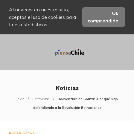
Al navegar en nuestro sitio,
Ok,
aceptas el uso de cookies para
comprendido!
fines estadísticos.
Noticias
Inicio
Entrevistas
Boaventura de Souza: «Por qué sigo
defendiendo a la Revolución Bolivariana»
ENTREVISTAS