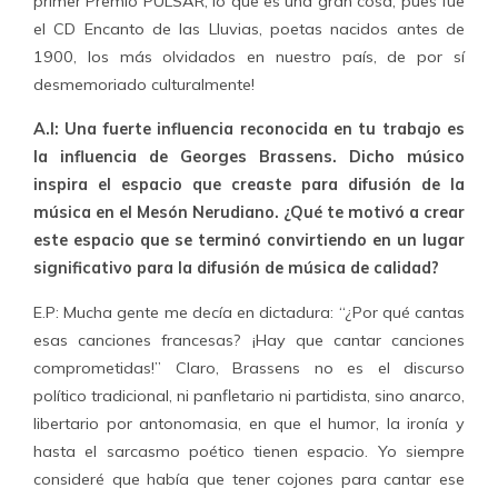
primer Premio PULSAR, lo que es una gran cosa, pues fue
el CD Encanto de las Lluvias, poetas nacidos antes de
1900, los más olvidados en nuestro país, de por sí
desmemoriado culturalmente!
A.I: Una fuerte influencia reconocida en tu trabajo es
la influencia de Georges Brassens. Dicho músico
inspira el espacio que creaste para difusión de la
música en el Mesón Nerudiano. ¿Qué te motivó a crear
este espacio que se terminó convirtiendo en un lugar
significativo para la difusión de música de calidad?
E.P: Mucha gente me decía en dictadura: “¿Por qué cantas
esas canciones francesas? ¡Hay que cantar canciones
comprometidas!” Claro, Brassens no es el discurso
político tradicional, ni panfletario ni partidista, sino anarco,
libertario por antonomasia, en que el humor, la ironía y
hasta el sarcasmo poético tienen espacio. Yo siempre
consideré que había que tener cojones para cantar ese