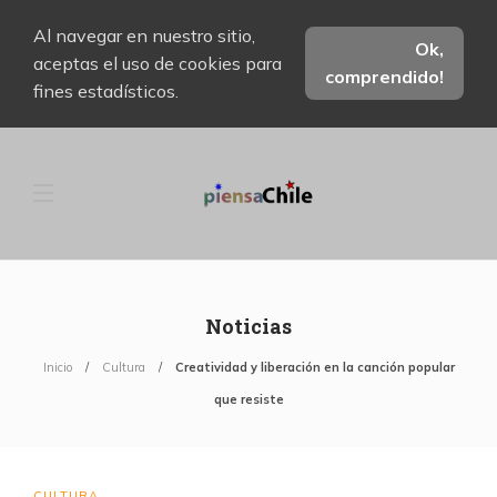
Al navegar en nuestro sitio,
Ok,
aceptas el uso de cookies para
comprendido!
fines estadísticos.
Noticias
Inicio
Cultura
Creatividad y liberación en la canción popular
que resiste
CULTURA