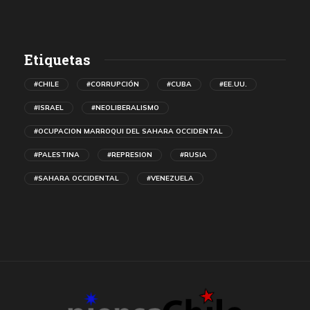
Etiquetas
#CHILE
#CORRUPCIÓN
#CUBA
#EE.UU.
#ISRAEL
#NEOLIBERALISMO
#OCUPACION MARROQUI DEL SAHARA OCCIDENTAL
#PALESTINA
#REPRESION
#RUSIA
#SAHARA OCCIDENTAL
#VENEZUELA