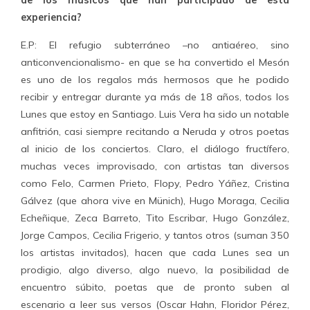
de los músicos que han participado de esta
experiencia?
E.P: El refugio subterráneo –no antiaéreo, sino
anticonvencionalismo- en que se ha convertido el Mesón
es uno de los regalos más hermosos que he podido
recibir y entregar durante ya más de 18 años, todos los
Lunes que estoy en Santiago. Luis Vera ha sido un notable
anfitrión, casi siempre recitando a Neruda y otros poetas
al inicio de los conciertos. Claro, el diálogo fructífero,
muchas veces improvisado, con artistas tan diversos
como Felo, Carmen Prieto, Flopy, Pedro Yáñez, Cristina
Gálvez (que ahora vive en Münich), Hugo Moraga, Cecilia
Echeñique, Zeca Barreto, Tito Escribar, Hugo González,
Jorge Campos, Cecilia Frigerio, y tantos otros (suman 350
los artistas invitados), hacen que cada Lunes sea un
prodigio, algo diverso, algo nuevo, la posibilidad de
encuentro súbito, poetas que de pronto suben al
escenario a leer sus versos (Oscar Hahn, Floridor Pérez,