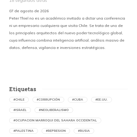
18 segundos atrás
07 de agosto de 2026
Peter Thiel no es un académico invitado a dictar una conferencia
ni un empresario cualquiera que visita Chile. Se trata de uno de
los principales arquitectos del nuevo poder tecnológico global,
c
cuya influencia combina inteligencia artificial, análisis masivo de
datos, defensa, vigilancia e inversiones estratégicas.
p
Etiquetas
#CHILE
#CORRUPCIÓN
#CUBA
#EE.UU.
#ISRAEL
#NEOLIBERALISMO
#OCUPACION MARROQUI DEL SAHARA OCCIDENTAL
#PALESTINA
#REPRESION
#RUSIA