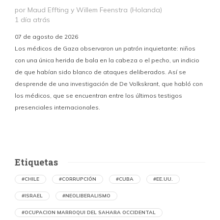
por Maud Effting y Willem Feenstra (Holanda)
1 día atrás
07 de agosto de 2026
Los médicos de Gaza observaron un patrón inquietante: niños
con una única herida de bala en la cabeza o el pecho, un indicio
P
de que habían sido blanco de ataques deliberados. Así se
n
desprende de una investigación de De Volkskrant, que habló con
l
los médicos, que se encuentran entre los últimos testigos
c
presenciales internacionales.
d
Etiquetas
#CHILE
#CORRUPCIÓN
#CUBA
#EE.UU.
#ISRAEL
#NEOLIBERALISMO
#OCUPACION MARROQUI DEL SAHARA OCCIDENTAL