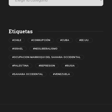
Etiquetas
#CHILE
#CORRUPCIÓN
#CUBA
#EE.UU.
#ISRAEL
#NEOLIBERALISMO
#OCUPACION MARROQUI DEL SAHARA OCCIDENTAL
#PALESTINA
#REPRESION
#RUSIA
#SAHARA OCCIDENTAL
#VENEZUELA