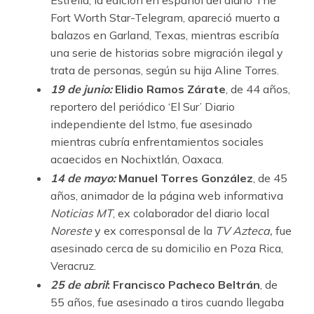
Estrella, la edición en español del diario The
Fort Worth Star-Telegram, apareció muerto a
balazos en Garland, Texas, mientras escribía
una serie de historias sobre migración ilegal y
trata de personas, según su hija Aline Torres.
19 de junio:
Elidio Ramos Zárate
, de 44 años,
reportero del periódico ‘El Sur’ Diario
independiente del Istmo, fue asesinado
mientras cubría enfrentamientos sociales
acaecidos en Nochixtlán, Oaxaca.
14 de mayo:
Manuel Torres González
, de 45
años, animador de la página web informativa
Noticias MT
, ex colaborador del diario local
Noreste
y ex corresponsal de la
TV Azteca,
fue
asesinado cerca de su domicilio en Poza Rica,
Veracruz.
25 de abril
: Francisco Pacheco Beltrán
, de
55 años, fue asesinado a tiros cuando llegaba