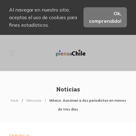
Al navegar en nuestro sitio,
Ok,
aceptas el uso de cookies para
comprendido!
fines estadísticos.
Noticias
Inicio
Denuncia
México: Asesinan a dos periodistas en menos
de tres días
DENUNCIA