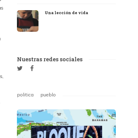
as
Una lección de vida
a
Nuestras redes sociales
s,
politica
pueblo
n