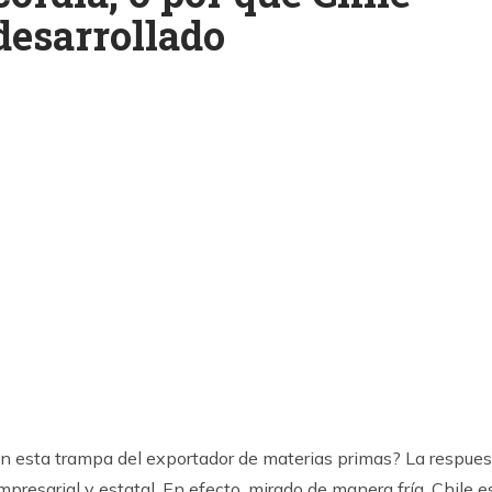
desarrollado
k
ram
 en esta trampa del exportador de materias primas? La respue
empresarial y estatal. En efecto, mirado de manera fría, Chile e