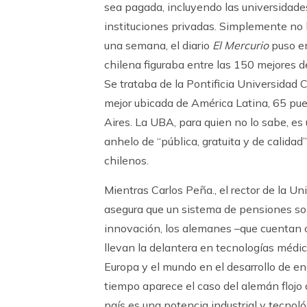
sea pagada, incluyendo las universidade
instituciones privadas. Simplemente no 
una semana, el diario
El Mercurio
puso en
chilena figuraba entre las 150 mejores d
Se trataba de la Pontificia Universidad 
mejor ubicada de América Latina, 65 pue
Aires. La UBA, para quien no lo sabe, es 
anhelo de “pública, gratuita y de calid
chilenos.
Mientras Carlos Peña., el rector de la U
asegura que un sistema de pensiones sol
innovación, los alemanes –que cuentan c
llevan la delantera en tecnologías méd
Europa y el mundo en el desarrollo de en
tiempo aparece el caso del alemán flojo
país es una potencia industrial y tecnoló