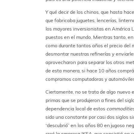
Y qué decir de los chinos, que hasta ha
que fabricaba juguetes, lencerías, lintern
los mayores inversionistas en América La
puestos en el mundo. Mientras tanto, en
como durante tantos años el precio del m
desmontar nuestras refinerías y enviarles 
aprovecharon para separar los otros meta
de esta manera, si hace 10 años compr
compramos computadoras y automóviles ch
Ciertamente, no se trata de algo nuevo en 
primas que se produjeron a fines del sig
dependencia local de estos
commoditie
sido una constante por casi dos siglos si
“descubrió” en los años 80 en jugoso ne
creó la empresa IKEA, que consistió en u