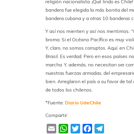
religión nacionalista. ¡Qué lindo es Chile
bandera fue elegida la más bonita del mu
bandera cubana y a otras 10 banderas co
Y así nos mienten y así nos mentimos. “
broma. Si el Océano Pacífico es muy vio
Y, claro, no somos corruptos. Aquí, en C
Brasil. Es verdad. Pero en esos países 
marcha. Y, además, no necesitan ser corru
nuestras fuerzas armadas, del empresaria
bien. Arreglaron el país a su favor de t
de todos los chilenos.
*Fuente:
Diario UdeChile
Compartir:
Email
WhatsApp
Twitter
Faceboo
Teleg