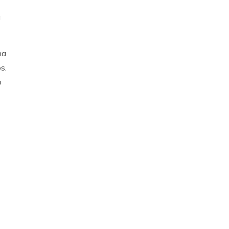
a
na
s.
o