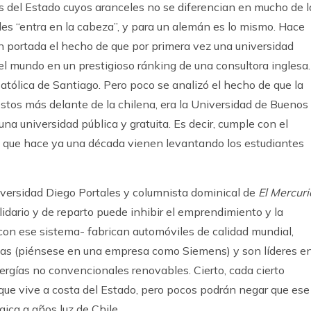
s del Estado cuyos aranceles no se diferencian en mucho de l
les “entra en la cabeza”, y para un alemán es lo mismo. Hace
 portada el hecho de que por primera vez una universidad
el mundo en un prestigioso ránking de una consultora inglesa.
Católica de Santiago. Pero poco se analizó el hecho de que la
stos más delante de la chilena, era la Universidad de Buenos
una universidad pública y gratuita. Es decir, cumple con el
ad” que hace ya una década vienen levantando los estudiantes
niversidad Diego Portales y columnista dominical de
El Mercuri
idario y de reparto puede inhibir el emprendimiento y la
on ese sistema- fabrican automóviles de calidad mundial,
icas (piénsese en una empresa como Siemens) y son líderes e
ergías no convencionales renovables. Cierto, cada cierto
 que vive a costa del Estado, pero pocos podrán negar que ese
gica a años luz de Chile.