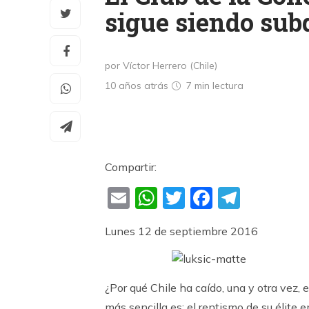
sigue siendo sub
por Víctor Herrero (Chile)
10 años atrás
7 min
lectura
Compartir:
Email
WhatsApp
Twitter
Faceboo
Teleg
Lunes 12 de septiembre 2016
¿Por qué Chile ha caído, una y otra vez,
más sencilla es: el rentismo de su élite 