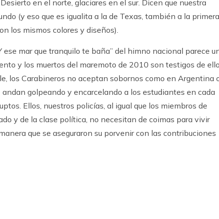
! Desierto en el norte, glaciares en el sur. Dicen que nuestra
ndo (y eso que es igualita a la de Texas, también a la primer
n los mismos colores y diseños).
Y ese mar que tranquilo te baña” del himno nacional parece u
lento y los muertos del maremoto de 2010 son testigos de ello
hile, los Carabineros no aceptan sobornos como en Argentina 
no andan golpeando y encarcelando a los estudiantes en cada
ptos. Ellos, nuestros policías, al igual que los miembros de
do y de la clase política, no necesitan de coimas para vivir
al manera que se aseguraron su porvenir con las contribuciones
k
ram