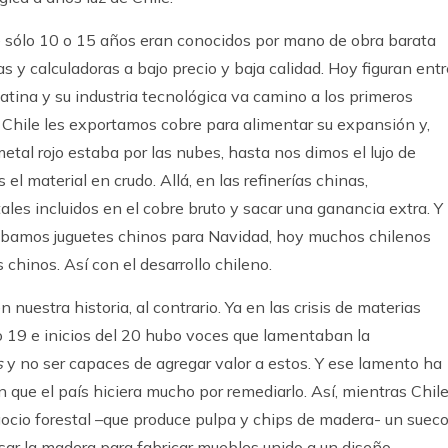
ce sólo 10 o 15 años eran conocidos por mano de obra barata
as y calculadoras a bajo precio y baja calidad. Hoy figuran entr
tina y su industria tecnológica va camino a los primeros
 Chile les exportamos cobre para alimentar su expansión y,
etal rojo estaba por las nubes, hasta nos dimos el lujo de
el material en crudo. Allá, en las refinerías chinas,
les incluidos en el cobre bruto y sacar una ganancia extra. Y
ábamos juguetes chinos para Navidad, hoy muchos chilenos
inos. Así con el desarrollo chileno.
nuestra historia, al contrario. Ya en las crisis de materias
lo 19 e inicios del 20 hubo voces que lamentaban la
s
y no ser capaces de agregar valor a estos. Y ese lamento ha
n que el país hiciera mucho por remediarlo. Así, mientras Chil
gocio forestal –que produce pulpa y chips de madera- un suec
sar la madera para fabricar muebles unido a un diseño