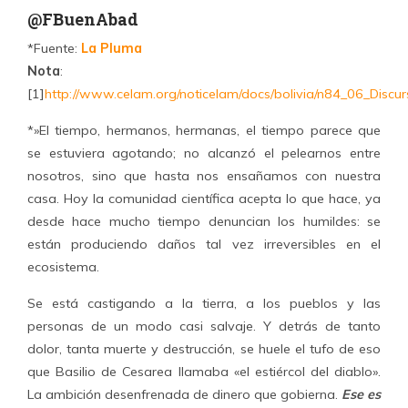
@FBuenAbad
*Fuente:
La Pluma
Nota
:
[1]
http://www.celam.org/noticelam/docs/bolivia/n84_06_Discu
*»El tiempo, hermanos, hermanas, el tiempo parece que
se estuviera agotando; no alcanzó el pelearnos entre
nosotros, sino que hasta nos ensañamos con nuestra
casa. Hoy la comunidad científica acepta lo que hace, ya
desde hace mucho tiempo denuncian los humildes: se
están produciendo daños tal vez irreversibles en el
ecosistema.
Se está castigando a la tierra, a los pueblos y las
personas de un modo casi salvaje. Y detrás de tanto
dolor, tanta muerte y destrucción, se huele el tufo de eso
que Basilio de Cesarea llamaba «el estiércol del diablo».
La ambición desenfrenada de dinero que gobierna.
Ese es