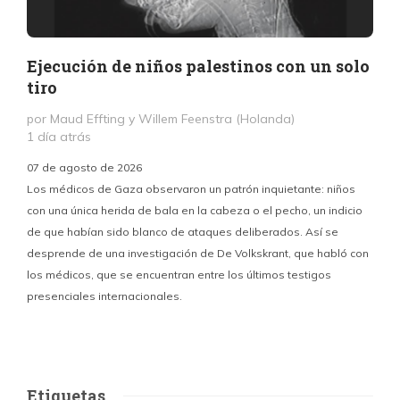
Ejecución de niños palestinos con un solo
tiro
por Maud Effting y Willem Feenstra (Holanda)
1 día atrás
07 de agosto de 2026
Los médicos de Gaza observaron un patrón inquietante: niños
con una única herida de bala en la cabeza o el pecho, un indicio
P
de que habían sido blanco de ataques deliberados. Así se
n
desprende de una investigación de De Volkskrant, que habló con
l
los médicos, que se encuentran entre los últimos testigos
c
presenciales internacionales.
d
Etiquetas