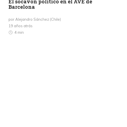
El socavón político en el AVE de
Barcelona
por Alejandro Sánchez (Chile)
19 años atrás
4 min