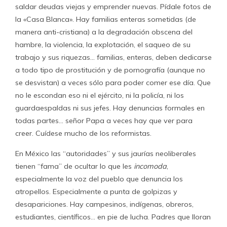
saldar deudas viejas y emprender nuevas. Pídale fotos de
la «Casa Blanca». Hay familias enteras sometidas (de
manera anti-cristiana) a la degradación obscena del
hambre, la violencia, la explotación, el saqueo de su
trabajo y sus riquezas… familias, enteras, deben dedicarse
a todo tipo de prostitución y de pornografía (aunque no
se desvistan) a veces sólo para poder comer ese día. Que
no le escondan eso ni el ejército, ni la policía, ni los
guardaespaldas ni sus jefes. Hay denuncias formales en
todas partes… señor Papa a veces hay que ver para
creer. Cuídese mucho de los reformistas.
En México las “autoridades” y sus jaurías neoliberales
tienen “fama” de ocultar lo que les
incomoda
,
especialmente la voz del pueblo que denuncia los
atropellos. Especialmente a punta de golpizas y
desapariciones. Hay campesinos, indígenas, obreros,
estudiantes, científicos… en pie de lucha. Padres que lloran