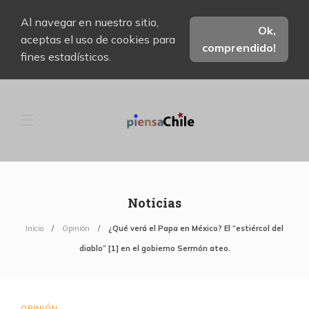
Al navegar en nuestro sitio,
Ok,
aceptas el uso de cookies para
comprendido!
fines estadísticos.
Noticias
Inicio
Opinión
¿Qué verá el Papa en México? El “estiércol del
diablo” [1] en el gobierno Sermón ateo.
OPINIÓN