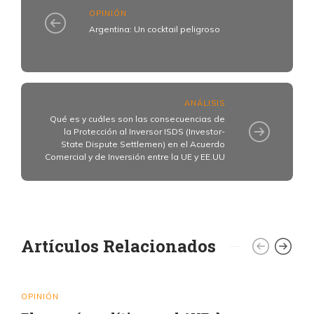
OPINIÓN
Argentina: Un cocktail peligroso
ANÁLISIS
Qué es y cuáles son las consecuencias de
la Protección al Inversor ISDS (Investor-
State Dispute Settlemen) en el Acuerdo
Comercial y de Inversión entre la UE y EE.UU
Artículos Relacionados
OPINIÓN