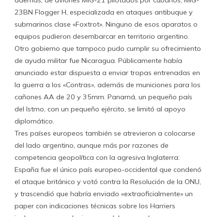
además, de aviones MIG-21 pilotados por cubanos, MIG-
23BN Flogger H, especializada en ataques antibuque y
submarinos clase «Foxtrot». Ninguno de esos aparatos o
equipos pudieron desembarcar en territorio argentino.
Otro gobierno que tampoco pudo cumplir su ofrecimiento
de ayuda militar fue Nicaragua. Públicamente había
anunciado estar dispuesta a enviar tropas entrenadas en
la guerra a los «Contras», además de municiones para los
cañones AA de 20 y 35mm. Panamá, un pequeño país
del Istmo, con un pequeño ejército, se limitó al apoyo
diplomático.
Tres países europeos también se atrevieron a colocarse
del lado argentino, aunque más por razones de
competencia geopolítica con la agresiva Inglaterra:
España fue el único país europeo-occidental que condenó
el ataque británico y votó contra la Resolución de la ONU,
y trascendió que habría enviado «extraoficialmente» un
paper con indicaciones técnicas sobre los Harriers