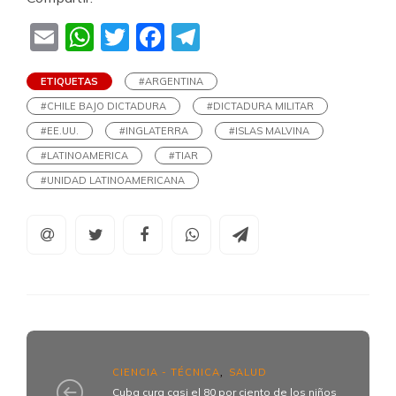
Email
WhatsApp
Twitter
Facebook
Telegram
ETIQUETAS
#ARGENTINA
#CHILE BAJO DICTADURA
#DICTADURA MILITAR
#EE.UU.
#INGLATERRA
#ISLAS MALVINA
#LATINOAMERICA
#TIAR
#UNIDAD LATINOAMERICANA
CIENCIA - TÉCNICA
SALUD
,
Cuba cura casi el 80 por ciento de los niños