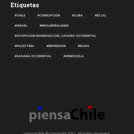
Etiquetas
#CHILE
#CORRUPCIÓN
#CUBA
#EE.UU.
#ISRAEL
#NEOLIBERALISMO
#OCUPACION MARROQUI DEL SAHARA OCCIDENTAL
#PALESTINA
#REPRESION
#RUSIA
#SAHARA OCCIDENTAL
#VENEZUELA
piensaChile © Copyright 2021. All rights reserved.