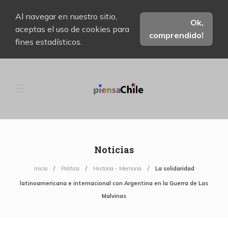
Al navegar en nuestro sitio,
Ok,
aceptas el uso de cookies para
comprendido!
fines estadísticos.
Noticias
Inicio
Politica
Historia - Memoria
La solidaridad
latinoamericana e internacional con Argentina en la Guerra de Las
Malvinas