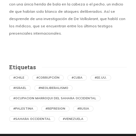
con una única herida de bala en la cabeza o el pecho, un indicio
P
de que habían sido blanco de ataques deliberados. Así se
n
desprende de una investigación de De Volkskrant, que habló con
l
los médicos, que se encuentran entre los últimos testigos
c
presenciales internacionales.
d
Etiquetas
#CHILE
#CORRUPCIÓN
#CUBA
#EE.UU.
#ISRAEL
#NEOLIBERALISMO
#OCUPACION MARROQUI DEL SAHARA OCCIDENTAL
#PALESTINA
#REPRESION
#RUSIA
#SAHARA OCCIDENTAL
#VENEZUELA
Ejecución de niños palestinos con un solo
tiro