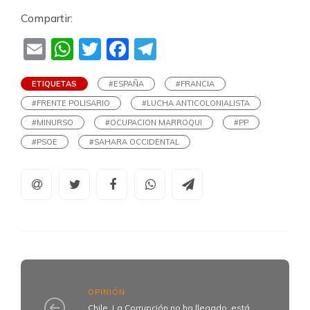
Compartir:
Email
WhatsApp
Twitter
Facebook
Telegram
ETIQUETAS
#ESPAÑA
#FRANCIA
#FRENTE POLISARIO
#LUCHA ANTICOLONIALISTA
#MINURSO
#OCUPACION MARROQUI
#PP
#PSOE
#SAHARA OCCIDENTAL
OPINIÓN
Chile. La Corrupción no ha llegado, está