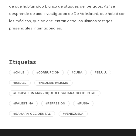
de que habían sido blanco de ataques deliberados. Así se
n
desprende de una investigación de De Volkskrant, que habló con
l
los médicos, que se encuentran entre los últimos testigos
c
presenciales internacionales.
d
Etiquetas
#CHILE
#CORRUPCIÓN
#CUBA
#EE.UU.
#ISRAEL
#NEOLIBERALISMO
#OCUPACION MARROQUI DEL SAHARA OCCIDENTAL
#PALESTINA
#REPRESION
#RUSIA
#SAHARA OCCIDENTAL
#VENEZUELA
Ejecución de niños palestinos con un solo
tiro