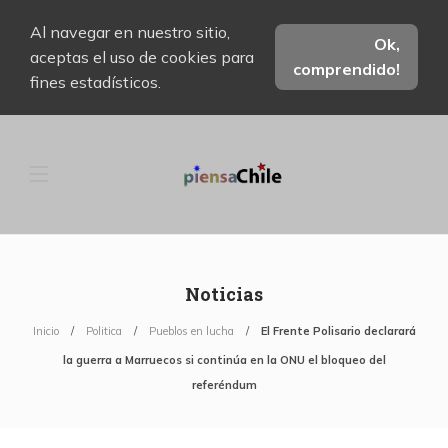
Al navegar en nuestro sitio,
Ok,
aceptas el uso de cookies para
comprendido!
fines estadísticos.
Noticias
Inicio
Politica
Pueblos en lucha
El Frente Polisario declarará
la guerra a Marruecos si continúa en la ONU el bloqueo del
referéndum