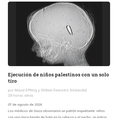
Ejecución de niños palestinos con un solo
tiro
por Maud Effting y Willem Feenstra (Holanda)
18 horas atrás
07 de agosto de 2026
Los médicos de Gaza observaron un patrón inquietante: niños
con una única herida de bala en la cabeza o el pecho, un indicio
P