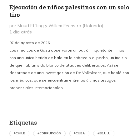
Ejecución de niños palestinos con un solo
tiro
por Maud Effting y Willem Feenstra (Holanda)
1 día atrás
07 de agosto de 2026
Los médicos de Gaza observaron un patrón inquietante: niños
con una única herida de bala en la cabeza o el pecho, un indicio
P
de que habían sido blanco de ataques deliberados. Así se
n
desprende de una investigación de De Volkskrant, que habló con
l
los médicos, que se encuentran entre los últimos testigos
c
presenciales internacionales.
d
Etiquetas
#CHILE
#CORRUPCIÓN
#CUBA
#EE.UU.