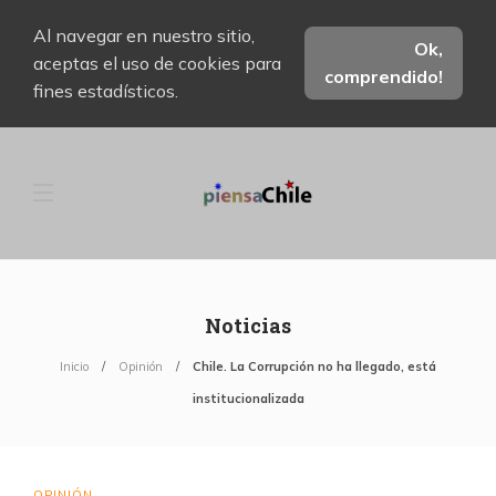
Al navegar en nuestro sitio,
Ok,
aceptas el uso de cookies para
comprendido!
fines estadísticos.
Noticias
Inicio
Opinión
Chile. La Corrupción no ha llegado, está
institucionalizada
OPINIÓN