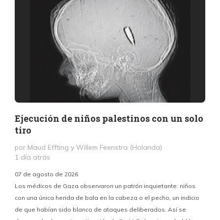
Ejecución de niños palestinos con un solo
tiro
por Maud Effting y Willem Feenstra (Holanda)
1 día atrás
07 de agosto de 2026
Los médicos de Gaza observaron un patrón inquietante: niños
con una única herida de bala en la cabeza o el pecho, un indicio
P
de que habían sido blanco de ataques deliberados. Así se
n