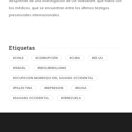
desprende de una investigación de De Volkskrant, que habló con
l
los médicos, que se encuentran entre los últimos testigos
c
presenciales internacionales.
d
Etiquetas
#CHILE
#CORRUPCIÓN
#CUBA
#EE.UU.
#ISRAEL
#NEOLIBERALISMO
#OCUPACION MARROQUI DEL SAHARA OCCIDENTAL
#PALESTINA
#REPRESION
#RUSIA
#SAHARA OCCIDENTAL
#VENEZUELA
Ejecución de niños palestinos con un solo
tiro
por Maud Effting y Willem Feenstra (Holanda)
1 día atrás