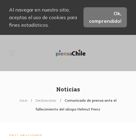
Al navegar en nuestro sitio,
Ok,
aceptas el uso de cookies para
comprendido!
fines estadísticos.
Noticias
Inicio
Declaraciones
Comunicado de prensa ante el
fallecimiento del obispo Helmut Frenz
DECLARACIONES