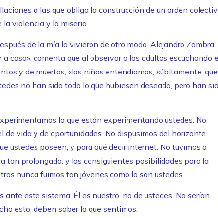
laciones a las que obliga la construcción de un orden colecti
la violencia y la miseria.
espués de la mía lo vivieron de otro modo. Alejandro Zambra
r a casa», comenta que al observar a los adultos escuchando 
ientos y de muertos, «los niños entendíamos, súbitamente, que
tedes no han sido todo lo que hubiesen deseado, pero han si
 experimentamos lo que están experimentando ustedes. No
el de vida y de oportunidades. No dispusimos del horizonte
 que ustedes poseen, y para qué decir internet. No tuvimos a
a tan prolongada, y las consiguientes posibilidades para la
sotros nunca fuimos tan jóvenes como lo son ustedes.
os ante este sistema. Él es nuestro, no de ustedes. No serían
icho esto, deben saber lo que sentimos.