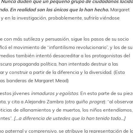
:
Nunca duden que un pequeño grupo de ciudadanos lúcido
o. En realidad son los únicos que lo han hecho.
Margaret
 y en la investigación, probablemente, sufriría viéndose
e con más sutileza y persuasión, sigue los pasos de su socio
ficó el movimiento de “infantilismo revolucionario”, y los de su
 medios también intentó desacreditar a los protagonistas del
cura propaganda política, han intentado destruir a las
 y construir a partir de la diferencia y la diversidad. (Esta
 las banderas de Margaret Mead)
a estos jóvenes
inmaduros y egoístas
. En esta parte de su piez
ta, y cita a Alejandro Zambra (otro guiño
progre
): “al observa
oticias de allanamientos y de muertos, los niños entendíamos,
ntes”.
[…a diferencia de ustedes que lo han tenido todo…]
o paternal y comprensivo, se atribuye la representación de l