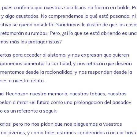
, pues confirma que nuestros sacrificios no fueron en balde. P
s y algo asustados. No comprendemos lo qué está pasando, ni
tivo se quedó obsoleto. Guardamos la ilusión de que las cosa
«retomarán su rumbo». Pero, ¿si lo que se está abriendo es una
omos más los protagonistas?
rtas para acceder al sistema, y nos expresan que quieren
roponemos aumentar la cantidad, y nos retrucan que desean
gumentamos desde la racionalidad, y nos responden desde la
es a nuestro relato.
ad. Rechazan nuestra memoria, nuestros tabúes, nuestros
elan a mirar «el futuro como una prolongación del pasado».
o es un referente a seguir.
los, pero no nos pidan que nos pleguemos a vuestros
 no jóvenes, y como tales estamos condenados a actuar hast