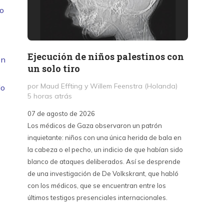
vo
Ejecución de niños palestinos con
Peter
en
un solo tiro
reuni
mant
por Maud Effting y Willem Feenstra (Holanda)
do
5 horas atrás
por Fél
14 hor
07 de agosto de 2026
Los médicos de Gaza observaron un patrón
07 de a
inquietante: niños con una única herida de bala en
Peter T
la cabeza o el pecho, un indicio de que habían sido
confere
blanco de ataques deliberados. Así se desprende
Chile. S
de una investigación de De Volkskrant, que habló
del nue
con los médicos, que se encuentran entre los
combina 
últimos testigos presenciales internacionales.
datos, 
estraté