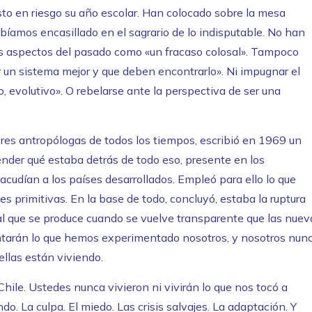
sto en riesgo su año escolar. Han colocado sobre la mesa
bíamos encasillado en el sagrario de lo indisputable. No han
s aspectos del pasado como «un fracaso colosal». Tampoco
r un sistema mejor y que deben encontrarlo». Ni impugnar el
 evolutivo». O rebelarse ante la perspectiva de ser una
es antropólogas de todos los tiempos, escribió en 1969 un
ender qué estaba detrás de todo eso, presente en los
cudían a los países desarrollados. Empleó para ello lo que
s primitivas. En la base de todo, concluyó, estaba la ruptura
ral que se produce cuando se vuelve transparente que las nuev
tarán lo que hemos experimentado nosotros, y nosotros nun
llas están viviendo.
hile. Ustedes nunca vivieron ni vivirán lo que nos tocó a
o. La culpa. El miedo. Las crisis salvajes. La adaptación. Y