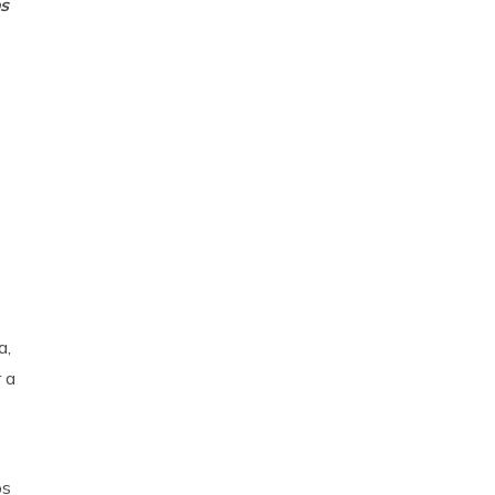
s
a,
r a
os