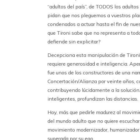
“adultos del país”, de TODOS los adulto
pidan que nos pleguemos a vuestros pla
condenados a actuar hasta el fin de nuest
que Tironi sabe que no representa a tod
defiende sin explicitar?
Decepciona esta manipulación de Tironi.
requiere generosidad e inteligencia. Aper
fue unos de los constructores de una narr
Concertación/Alianza por veinte años, c
contribuyendo lúcidamente a la solución
inteligentes, profundizan las distancias.
Hoy, más que pedirle madurez al movimie
del mundo adulto que no quiere escuchar,
movimiento modernizador, humanizador e
superada por su ego.