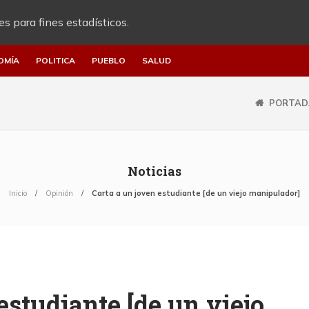
es para fines estadísticos.
OMÍA
POLITICA
PUEBLO
SALUD
PORTAD
Noticias
Inicio
Opinión
Carta a un joven estudiante [de un viejo manipulador]
estudiante [de un viejo