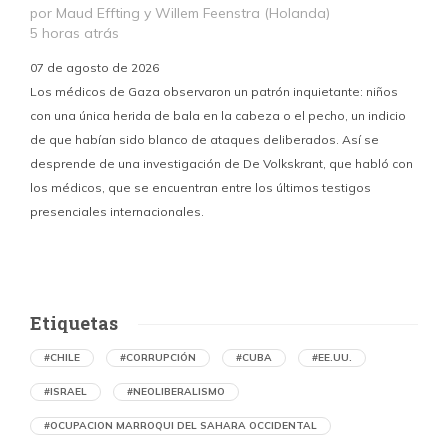
por Maud Effting y Willem Feenstra (Holanda)
5 horas atrás
07 de agosto de 2026
Los médicos de Gaza observaron un patrón inquietante: niños
con una única herida de bala en la cabeza o el pecho, un indicio
P
de que habían sido blanco de ataques deliberados. Así se
n
desprende de una investigación de De Volkskrant, que habló con
l
los médicos, que se encuentran entre los últimos testigos
c
presenciales internacionales.
d
Etiquetas
#CHILE
#CORRUPCIÓN
#CUBA
#EE.UU.
#ISRAEL
#NEOLIBERALISMO
#OCUPACION MARROQUI DEL SAHARA OCCIDENTAL