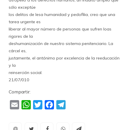
atropello a los derechos humanos, un indulto amplio que
sólo exceptúe
los delitos de lesa humanidad y pedofilia, creo que una
tarea urgente es
liberar al mayor número de personas que sufren loas
rigores de la
deshumanización de nuestro sistema penitenciario. La
cárcel es,
justamente, el antónimo por excelencia de la reeducación
y la
reinserción social.
21/07/010
Compartir:
Email
WhatsApp
Twitter
Facebook
Telegram