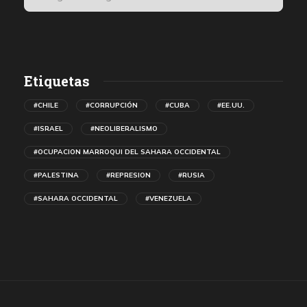
Etiquetas
#CHILE
#CORRUPCIÓN
#CUBA
#EE.UU.
#ISRAEL
#NEOLIBERALISMO
#OCUPACION MARROQUI DEL SAHARA OCCIDENTAL
#PALESTINA
#REPRESION
#RUSIA
#SAHARA OCCIDENTAL
#VENEZUELA