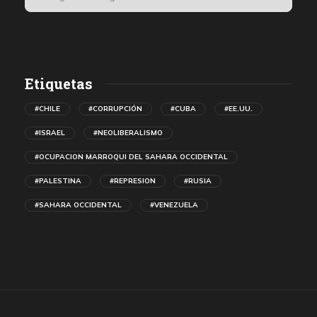
Etiquetas
#CHILE
#CORRUPCIÓN
#CUBA
#EE.UU.
#ISRAEL
#NEOLIBERALISMO
#OCUPACION MARROQUI DEL SAHARA OCCIDENTAL
#PALESTINA
#REPRESION
#RUSIA
#SAHARA OCCIDENTAL
#VENEZUELA