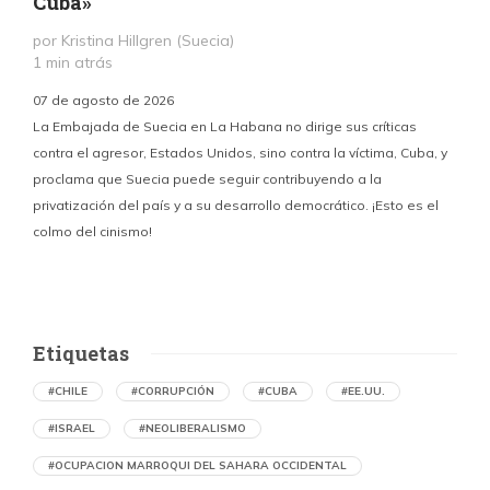
Cuba»
por Kristina Hillgren (Suecia)
1 min atrás
“
07 de agosto de 2026
¿
La Embajada de Suecia en La Habana no dirige sus críticas
contra el agresor, Estados Unidos, sino contra la víctima, Cuba, y
proclama que Suecia puede seguir contribuyendo a la
privatización del país y a su desarrollo democrático. ¡Esto es el
colmo del cinismo!
Etiquetas
#CHILE
#CORRUPCIÓN
#CUBA
#EE.UU.
#ISRAEL
#NEOLIBERALISMO
#OCUPACION MARROQUI DEL SAHARA OCCIDENTAL