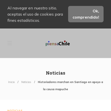
Al navegar en nuestro sitio,
Ok,
aceptas el uso de cookies para
comprendido!
fines estadísticos.
Noticias
Inicio
Noticias
Historiadores marchan en Santiago en apoyo a
la causa mapuche
NOTICIAS