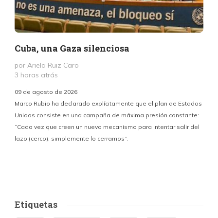
Cuba, una Gaza silenciosa
por Ariela Ruiz Caro
3 horas atrás
09 de agosto de 2026
Marco Rubio ha declarado explícitamente que el plan de Estados
Unidos consiste en una campaña de máxima presión constante:
“Cada vez que creen un nuevo mecanismo para intentar salir del
y
lazo (cerco), simplemente lo cerramos”.
E
f
Etiquetas