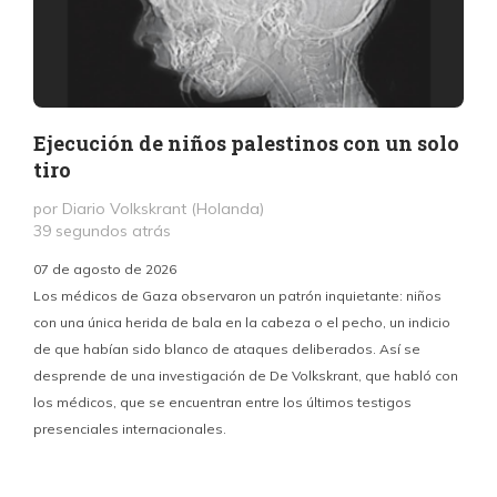
Ejecución de niños palestinos con un solo
tiro
por Diario Volkskrant (Holanda)
39 segundos atrás
07 de agosto de 2026
Los médicos de Gaza observaron un patrón inquietante: niños
con una única herida de bala en la cabeza o el pecho, un indicio
P
de que habían sido blanco de ataques deliberados. Así se
n
desprende de una investigación de De Volkskrant, que habló con
l
los médicos, que se encuentran entre los últimos testigos
c
presenciales internacionales.
d