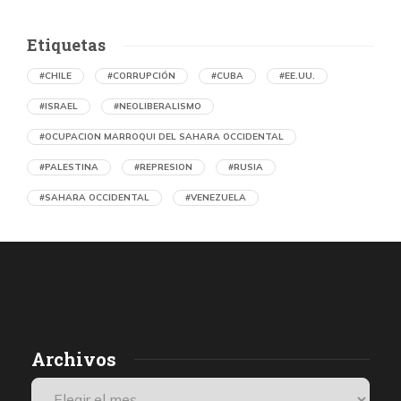
Etiquetas
#CHILE
#CORRUPCIÓN
#CUBA
#EE.UU.
#ISRAEL
#NEOLIBERALISMO
#OCUPACION MARROQUI DEL SAHARA OCCIDENTAL
#PALESTINA
#REPRESION
#RUSIA
#SAHARA OCCIDENTAL
#VENEZUELA
Ejecución de niños palestinos con un solo
tiro
por Diario Volkskrant (Holanda)
39 segundos atrás
07 de agosto de 2026
Los médicos de Gaza observaron un patrón inquietante: niños
Archivos
con una única herida de bala en la cabeza o el pecho, un indicio
de que habían sido blanco de ataques deliberados. Así se
desprende de una investigación de De Volkskrant, que habló con