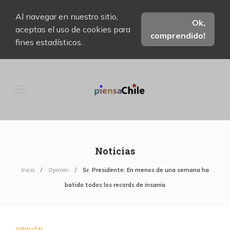
Al navegar en nuestro sitio,
Ok,
aceptas el uso de cookies para
comprendido!
fines estadísticos.
Noticias
Inicio
Opinión
Sr. Presidente: En menos de una semana ha
batido todos los records de insania
OPINIÓN