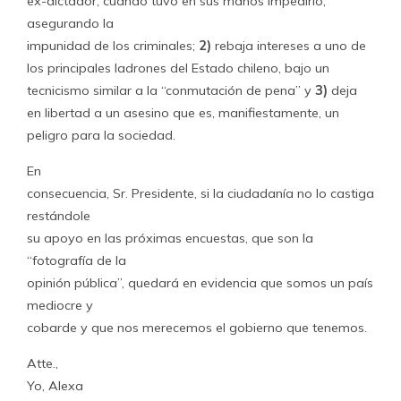
ex-dictador, cuando tuvo en sus manos impedirlo;
asegurando la
impunidad de los criminales;
2)
rebaja intereses a uno de
los principales ladrones del Estado chileno, bajo un
tecnicismo similar a la “conmutación de pena” y
3)
deja
en libertad a un asesino que es, manifiestamente, un
peligro para la sociedad.
En
consecuencia, Sr. Presidente, si la ciudadanía no lo castiga
restándole
su apoyo en las próximas encuestas, que son la
“fotografía de la
opinión pública”, quedará en evidencia que somos un país
mediocre y
cobarde y que nos merecemos el gobierno que tenemos.
Atte.,
Yo, Alexa