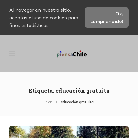
Al navegar en nuestro sitio,
Ok,
aceptas el uso de cookies para
comprendido!
fines estadísticos.
Etiqueta:
educación gratuita
Inicio
educación gratuita