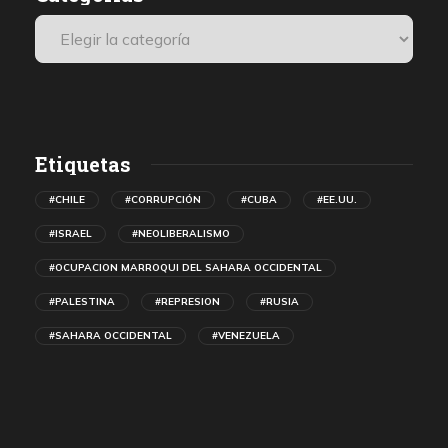
Etiquetas
#CHILE
#CORRUPCIÓN
#CUBA
#EE.UU.
#ISRAEL
#NEOLIBERALISMO
#OCUPACION MARROQUI DEL SAHARA OCCIDENTAL
#PALESTINA
#REPRESION
#RUSIA
#SAHARA OCCIDENTAL
#VENEZUELA