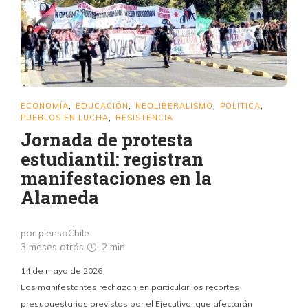
ECONOMÍA
EDUCACIÓN
NEOLIBERALISMO
POLITICA
,
,
,
,
PUEBLOS EN LUCHA
RESISTENCIA
,
Jornada de protesta
estudiantil: registran
manifestaciones en la
Alameda
por piensaChile
3 meses atrás
2 min
14 de mayo de 2026
Los manifestantes rechazan en particular los recortes
presupuestarios previstos por el Ejecutivo, que afectarán