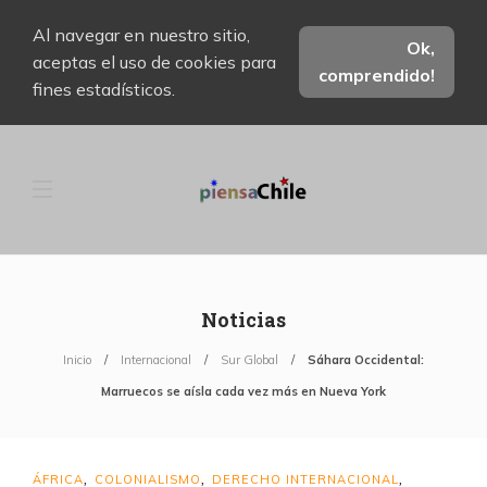
Al navegar en nuestro sitio,
Ok,
aceptas el uso de cookies para
comprendido!
fines estadísticos.
Noticias
Inicio
Internacional
Sur Global
Sáhara Occidental:
Marruecos se aísla cada vez más en Nueva York
ÁFRICA
COLONIALISMO
DERECHO INTERNACIONAL
,
,
,