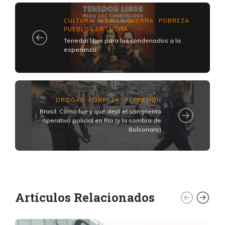
CULTURA
NO A LA GUERRA
POBREZA
,
,
,
PUEBLOS EN LUCHA
Tenedor libre para los condenados a la
esperanza
DROGAS
POBREZA
REPRESIÓN
,
,
Brasil: Cómo fue y qué dejó el sangriento
operativo policial en Río (y la sombra de
Bolsonaro)
Artículos Relacionados