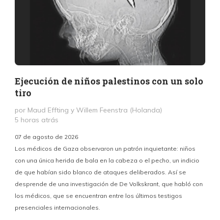
Ejecución de niños palestinos con un solo
tiro
por Maud Effting y Willem Feenstra (Holanda)
5 horas atrás
07 de agosto de 2026
Los médicos de Gaza observaron un patrón inquietante: niños
con una única herida de bala en la cabeza o el pecho, un indicio
P
de que habían sido blanco de ataques deliberados. Así se
n
desprende de una investigación de De Volkskrant, que habló con
l
los médicos, que se encuentran entre los últimos testigos
c
presenciales internacionales.
d