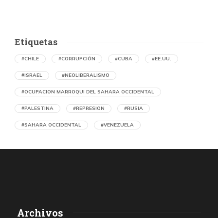
Etiquetas
#CHILE
#CORRUPCIÓN
#CUBA
#EE.UU.
#ISRAEL
#NEOLIBERALISMO
#OCUPACION MARROQUI DEL SAHARA OCCIDENTAL
#PALESTINA
#REPRESION
#RUSIA
#SAHARA OCCIDENTAL
#VENEZUELA
Ejecución de niños palestinos con un solo
tiro
por Maud Effting y Willem Feenstra (Holanda)
5 horas atrás
07 de agosto de 2026
Los médicos de Gaza observaron un patrón inquietante: niños
Archivos
con una única herida de bala en la cabeza o el pecho, un indicio