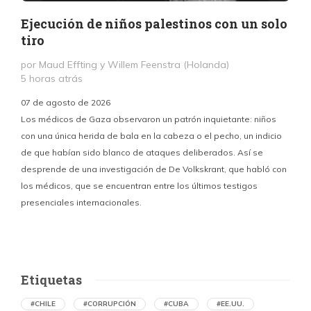
Ejecución de niños palestinos con un solo
tiro
por Maud Effting y Willem Feenstra (Holanda)
5 horas atrás
07 de agosto de 2026
Los médicos de Gaza observaron un patrón inquietante: niños
con una única herida de bala en la cabeza o el pecho, un indicio
P
de que habían sido blanco de ataques deliberados. Así se
n
desprende de una investigación de De Volkskrant, que habló con
l
los médicos, que se encuentran entre los últimos testigos
c
presenciales internacionales.
d
Etiquetas
#CHILE
#CORRUPCIÓN
#CUBA
#EE.UU.