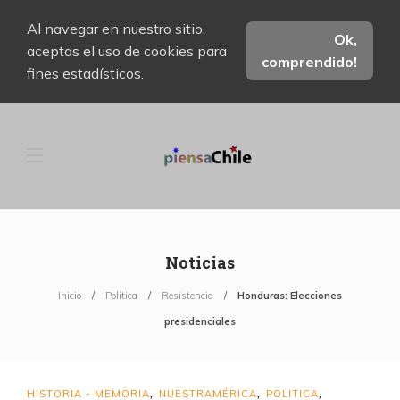
Al navegar en nuestro sitio,
Ok,
aceptas el uso de cookies para
comprendido!
fines estadísticos.
Noticias
Inicio
Politica
Resistencia
Honduras: Elecciones
presidenciales
HISTORIA - MEMORIA
NUESTRAMÉRICA
POLITICA
,
,
,