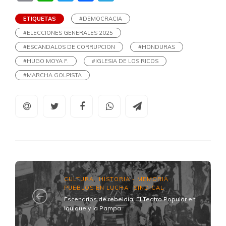
ETIQUETAS
#DEMOCRACIA
#ELECCIONES GENERALES 2025
#ESCANDALOS DE CORRUPCION
#HONDURAS
#HUGO MOYA F.
#IGLESIA DE LOS RICOS
#MARCHA GOLPISTA
CULTURA
HISTORIA - MEMORIA
,
,
PUEBLOS EN LUCHA
SINDICAL
,
Escenarios de rebeldía: El Teatro Popular en
Iquique y la Pampa