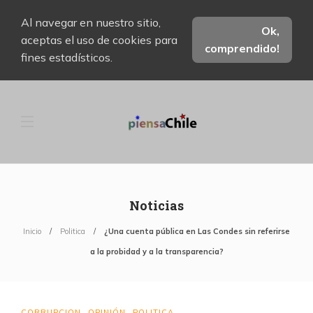
Al navegar en nuestro sitio,
Ok,
aceptas el uso de cookies para
comprendido!
fines estadísticos.
Noticias
Inicio
Politica
¿Una cuenta pública en Las Condes sin referirse
a la probidad y a la transparencia?
CORRUPCION
OPINIÓN
POLITICA
,
,