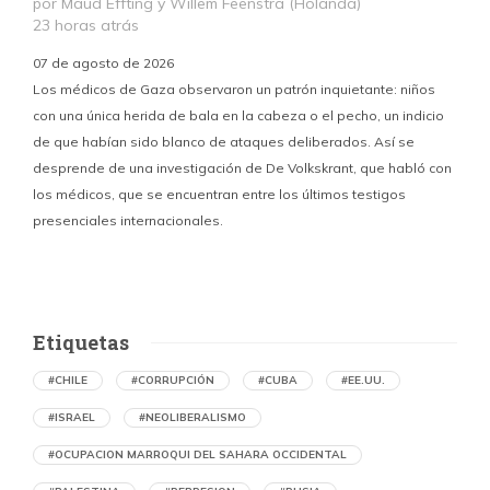
por Maud Effting y Willem Feenstra (Holanda)
23 horas atrás
07 de agosto de 2026
Los médicos de Gaza observaron un patrón inquietante: niños
con una única herida de bala en la cabeza o el pecho, un indicio
P
de que habían sido blanco de ataques deliberados. Así se
n
desprende de una investigación de De Volkskrant, que habló con
l
los médicos, que se encuentran entre los últimos testigos
c
presenciales internacionales.
d
Etiquetas
#CHILE
#CORRUPCIÓN
#CUBA
#EE.UU.
#ISRAEL
#NEOLIBERALISMO
#OCUPACION MARROQUI DEL SAHARA OCCIDENTAL