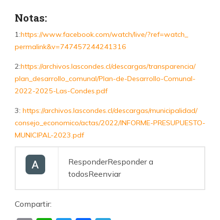
Notas:
1:
https://www.facebook.com/
watch/live/?ref=watch_
permalink&v=747457244241316
2:
https://archivos.lascondes.
cl/descargas/transparencia/
plan_desarrollo_comunal/Plan-
de-Desarrollo-Comunal-
2022-
2025-Las-Condes.pdf
3:
https://archivos.lascondes.
cl/descargas/municipalidad/
consejo_economico/actas/2022/
INFORME-PRESUPUESTO-
MUNICIPAL-
2023.pdf
Responder
Responder a
todos
Reenviar
Compartir: