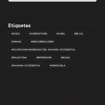
Etiquetas
#CHILE
#CORRUPCIÓN
#CUBA
#EE.UU.
#ISRAEL
#NEOLIBERALISMO
#OCUPACION MARROQUI DEL SAHARA OCCIDENTAL
#PALESTINA
#REPRESION
#RUSIA
#SAHARA OCCIDENTAL
#VENEZUELA