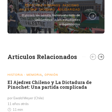
DERECHOS HUMANOS
FASCISMO
,
,
PALESTINA
SIONISMO
SOLIDARIDAD
,
,
El jázaro, no semita, Netanyahu tilda de
“antisemitas” a los estudiantes
antigenocidas
Artículos Relacionados
HISTORIA - MEMORIA
OPINIÓN
,
El Ajedrez Chileno y La Dictadura de
Pinochet: Una partida complicada
por Ewald Meyer (Chile)
11 años atrás
11 min