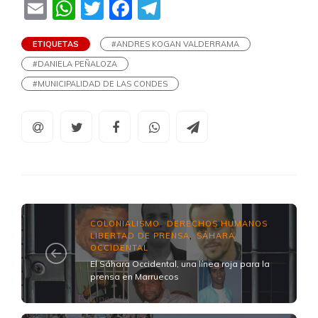
Email
WhatsApp
Twitter
Facebook
Telegram
ETIQUETAS
#ANDRES KOGAN VALDERRAMA
#DANIELA PEÑALOZA
#MUNICIPALIDAD DE LAS CONDES
COLONIALISMO
DERECHOS HUMANOS
,
,
LIBERTAD DE PRENSA
SÁHARA
,
OCCIDENTAL
El Sáhara Occidental, una línea roja para la
prensa en Marruecos