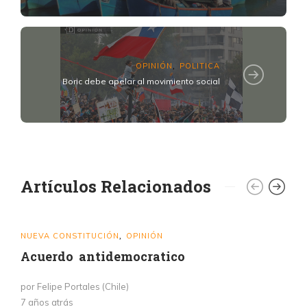
OPINIÓN
POLITICA
,
Boric debe apelar al movimiento social
Artículos Relacionados
NUEVA CONSTITUCIÓN
OPINIÓN
,
Acuerdo antidemocratico
por Felipe Portales (Chile)
7 años atrás