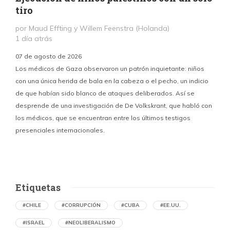
tiro
por Maud Effting y Willem Feenstra (Holanda)
1 día atrás
07 de agosto de 2026
Los médicos de Gaza observaron un patrón inquietante: niños
con una única herida de bala en la cabeza o el pecho, un indicio
P
de que habían sido blanco de ataques deliberados. Así se
n
desprende de una investigación de De Volkskrant, que habló con
l
los médicos, que se encuentran entre los últimos testigos
c
presenciales internacionales.
d
Etiquetas
#CHILE
#CORRUPCIÓN
#CUBA
#EE.UU.
#ISRAEL
#NEOLIBERALISMO