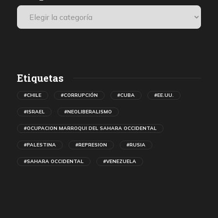
Etiquetas
#CHILE
#CORRUPCIÓN
#CUBA
#EE.UU.
#ISRAEL
#NEOLIBERALISMO
#OCUPACION MARROQUI DEL SAHARA OCCIDENTAL
#PALESTINA
#REPRESION
#RUSIA
#SAHARA OCCIDENTAL
#VENEZUELA