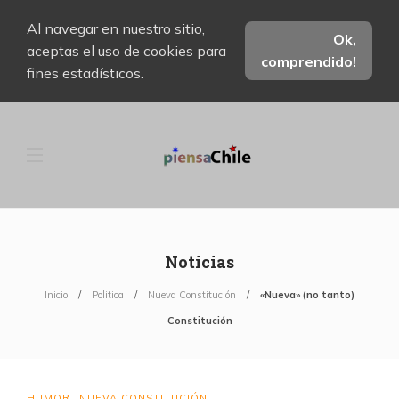
Al navegar en nuestro sitio,
Ok,
aceptas el uso de cookies para
comprendido!
fines estadísticos.
Noticias
Inicio
Politica
Nueva Constitución
«Nueva» (no tanto)
Constitución
HUMOR
NUEVA CONSTITUCIÓN
,