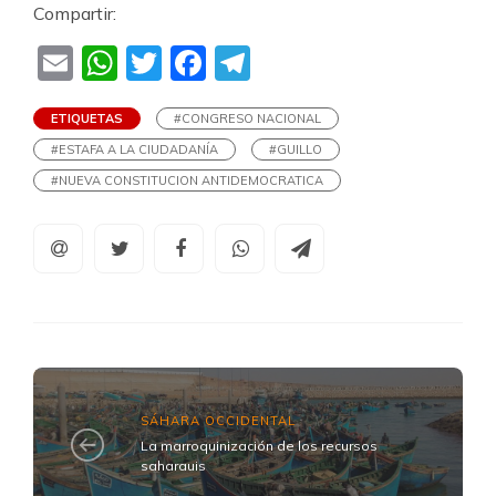
Compartir:
Email
WhatsApp
Twitter
Facebook
Telegram
ETIQUETAS
#CONGRESO NACIONAL
#ESTAFA A LA CIUDADANÍA
#GUILLO
#NUEVA CONSTITUCION ANTIDEMOCRATICA
SÁHARA OCCIDENTAL
La marroquinización de los recursos
saharauis