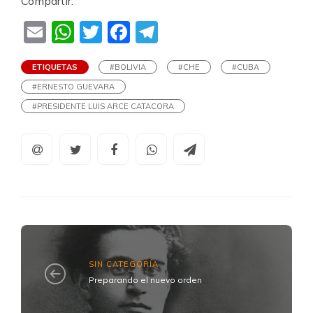
Compartir:
Email
WhatsApp
Twitter
Facebook
Telegram
ETIQUETAS
#BOLIVIA
#CHE
#CUBA
#ERNESTO GUEVARA
#PRESIDENTE LUIS ARCE CATACORA
SIN CATEGORÍA
Preparando el nuevo orden