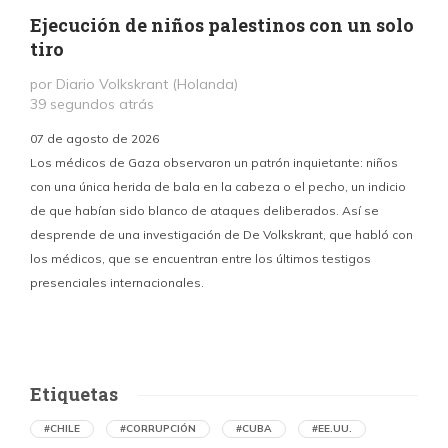
Ejecución de niños palestinos con un solo
tiro
por Diario Volkskrant (Holanda)
39 segundos atrás
07 de agosto de 2026
Los médicos de Gaza observaron un patrón inquietante: niños
con una única herida de bala en la cabeza o el pecho, un indicio
P
de que habían sido blanco de ataques deliberados. Así se
n
desprende de una investigación de De Volkskrant, que habló con
l
los médicos, que se encuentran entre los últimos testigos
c
presenciales internacionales.
d
Etiquetas
#CHILE
#CORRUPCIÓN
#CUBA
#EE.UU.