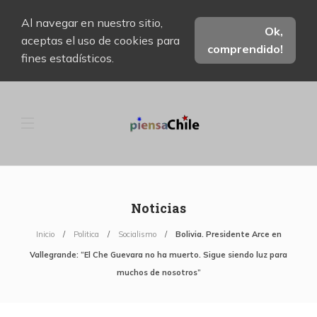
Al navegar en nuestro sitio,
Ok,
aceptas el uso de cookies para
comprendido!
fines estadísticos.
Noticias
Inicio
Politica
Socialismo
Bolivia. Presidente Arce en
Vallegrande: “El Che Guevara no ha muerto. Sigue siendo luz para
muchos de nosotros”