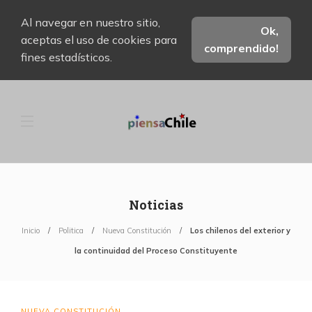
Al navegar en nuestro sitio,
Ok,
aceptas el uso de cookies para
comprendido!
fines estadísticos.
Noticias
Inicio
Politica
Nueva Constitución
Los chilenos del exterior y
la continuidad del Proceso Constituyente
NUEVA CONSTITUCIÓN