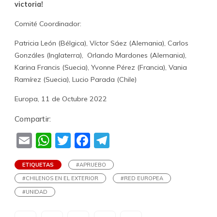
victoria!
Comité Coordinador:
Patricia León (Bélgica), Víctor Sáez (Alemania), Carlos
Gonzáles (Inglaterra), Orlando Mardones (Alemania),
Karina Francis (Suecia), Yvonne Pérez (Francia), Vania
Ramírez (Suecia), Lucio Parada (Chile)
Europa, 11 de Octubre 2022
Compartir:
Email
WhatsApp
Twitter
Facebook
Telegram
ETIQUETAS
#APRUEBO
#CHILENOS EN EL EXTERIOR
#RED EUROPEA
#UNIDAD