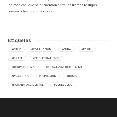
los médicos, que se encuentran entre los últimos testigos
c
presenciales internacionales.
d
Etiquetas
#CHILE
#CORRUPCIÓN
#CUBA
#EE.UU.
#ISRAEL
#NEOLIBERALISMO
#OCUPACION MARROQUI DEL SAHARA OCCIDENTAL
#PALESTINA
#REPRESION
#RUSIA
#SAHARA OCCIDENTAL
#VENEZUELA
Ejecución de niños palestinos con un solo
tiro
por Maud Effting y Willem Feenstra (Holanda)
1 día atrás