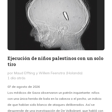
Ejecución de niños palestinos con un solo
tiro
por Maud Effting y Willem Feenstra (Holanda)
1 día atrás
07 de agosto de 2026
Los médicos de Gaza observaron un patrón inquietante: niños
con una única herida de bala en la cabeza o el pecho, un indicio
P
de que habían sido blanco de ataques deliberados. Así se
n
desprende de una investigación de De Volkskrant, que habló con
l