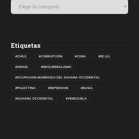
Etiquetas
#CHILE
#CORRUPCIÓN
#CUBA
#EE.UU.
#ISRAEL
#NEOLIBERALISMO
#OCUPACION MARROQUI DEL SAHARA OCCIDENTAL
#PALESTINA
#REPRESION
#RUSIA
#SAHARA OCCIDENTAL
#VENEZUELA