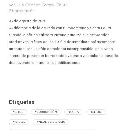
por Julio Cámara Cortés (Chile)
6 horas atrás
05 de agosto de 2026
«A diferencia de lo ocurrido con Humberstone y Santa Laura,
cuando la oficina salitrera Victoria paralizó sus actividades
productivas, a fines de los 70, fue de inmediato prácticamente
p
arrasada, con un afán demoledor incomprensible, en el vano
m
intento de pretender borrar toda evidencia y sepultar el pasado,
destruyendo lo material, las edificaciones.
u
d
Etiquetas
#CHILE
#CORRUPCIÓN
#CUBA
#EE.UU.
#ISRAEL
#NEOLIBERALISMO