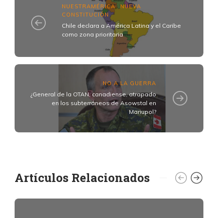
NUESTRAMÉRICA
NUEVA
,
CONSTITUCIÓN
Chile declara a América Latina y el Caribe
como zona prioritaria
NO A LA GUERRA
¿General de la OTAN, canadiense, atrapado
en los subterráneos de Asowstal en
Mariupol?
Artículos Relacionados