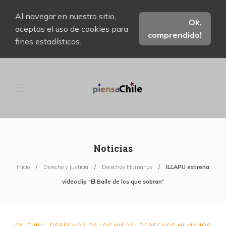
Al navegar en nuestro sitio,
Ok,
aceptas el uso de cookies para
comprendido!
fines estadísticos.
Noticias
Inicio
Derecho y justicia
Derechos Humanos
ILLAPU estrena
videoclip “El Baile de los que sobran”
CULTURA
DERECHOS DE LOS NIÑOS
DERECHOS HUMANOS
,
,